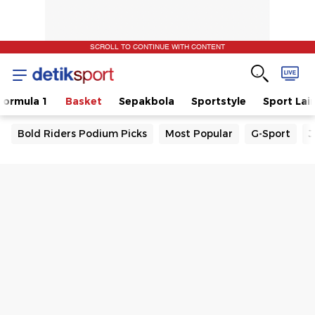
SCROLL TO CONTINUE WITH CONTENT
Formula 1
Basket
Sepakbola
Sportstyle
Sport Lai
Bold Riders Podium Picks
Most Popular
G-Sport
J