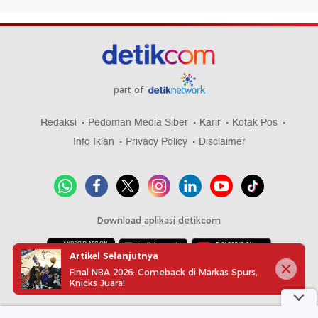
part of
Redaksi
Pedoman Media Siber
Karir
Kotak Pos
Info Iklan
Privacy Policy
Disclaimer
Download aplikasi detikcom
Artikel Selanjutnya
Final NBA 2026: Comeback di Markas Spurs,
Copyright @ 2026 detikcom, All right reserved
Knicks Juara!