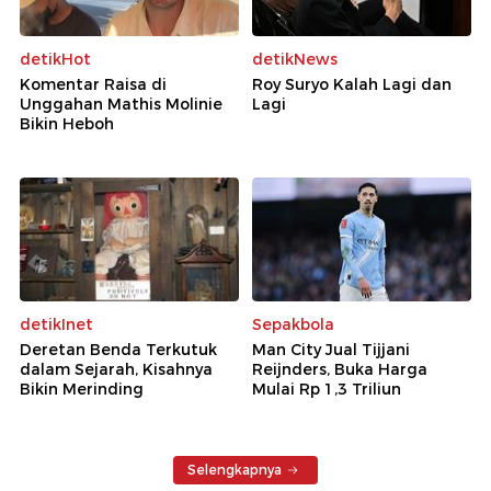
detikHot
detikNews
Komentar Raisa di
Roy Suryo Kalah Lagi dan
Unggahan Mathis Molinie
Lagi
Bikin Heboh
detikInet
Sepakbola
Deretan Benda Terkutuk
Man City Jual Tijjani
dalam Sejarah, Kisahnya
Reijnders, Buka Harga
Bikin Merinding
Mulai Rp 1,3 Triliun
Selengkapnya