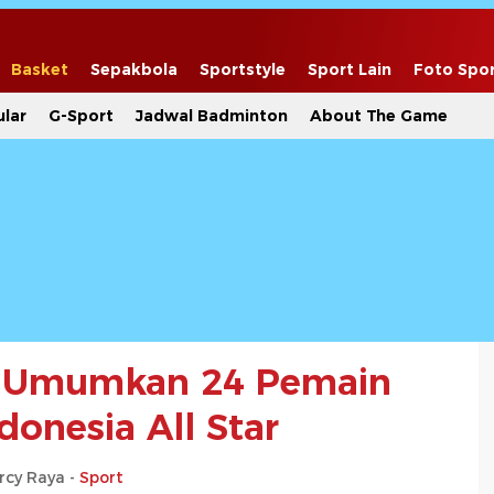
Basket
Sepakbola
Sportstyle
Sport Lain
Foto Spo
lar
G-Sport
Jadwal Badminton
About The Game
 Umumkan 24 Pemain
donesia All Star
rcy Raya -
Sport