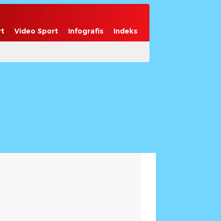
rt
Video Sport
Infografis
Indeks