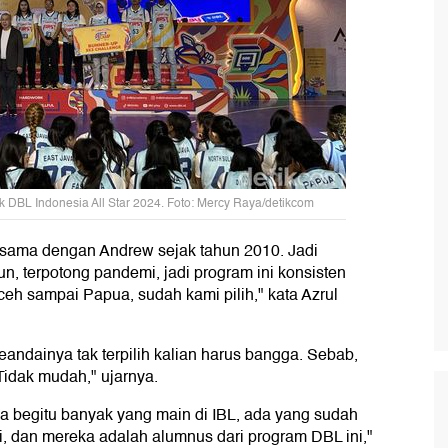
DBL Indonesia All Star 2024. Foto: Mercy Raya/detikcom
a sama dengan Andrew sejak tahun 2010. Jadi
n, terpotong pandemi, jadi program ini konsisten
eh sampai Papua, sudah kami pilih," kata Azrul
andainya tak terpilih kalian harus bangga. Sebab,
Tidak mudah," ujarnya.
da begitu banyak yang main di IBL, ada yang sudah
, dan mereka adalah alumnus dari program DBL ini,"