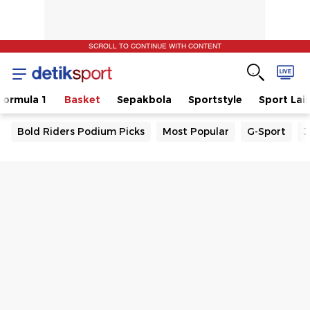
SCROLL TO CONTINUE WITH CONTENT
Formula 1
Basket
Sepakbola
Sportstyle
Sport Lai
Bold Riders Podium Picks
Most Popular
G-Sport
J