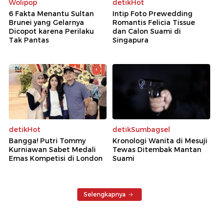
Wolipop
detikHot
6 Fakta Menantu Sultan
Intip Foto Prewedding
Brunei yang Gelarnya
Romantis Felicia Tissue
Dicopot karena Perilaku
dan Calon Suami di
Tak Pantas
Singapura
detikHot
detikSumbagsel
Bangga! Putri Tommy
Kronologi Wanita di Mesuji
Kurniawan Sabet Medali
Tewas Ditembak Mantan
Emas Kompetisi di London
Suami
Selengkapnya