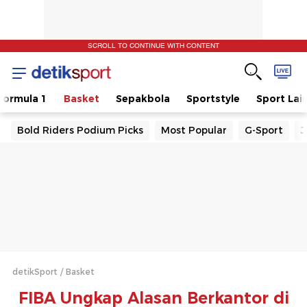
SCROLL TO CONTINUE WITH CONTENT
Formula 1
Basket
Sepakbola
Sportstyle
Sport Lai
Bold Riders Podium Picks
Most Popular
G-Sport
J
detikSport
Basket
FIBA Ungkap Alasan Berkantor di