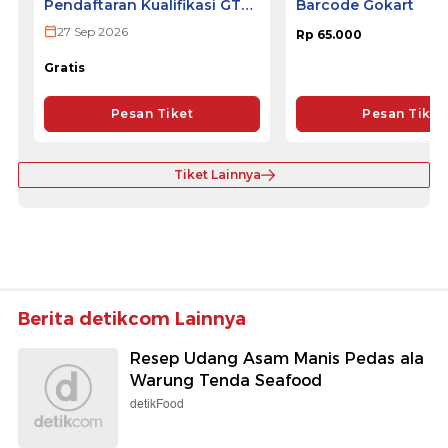
Pendaftaran Kualifikasi GTR
Barcode Gokart
ULTRA 2026
27 Sep 2026
Rp 65.000
Gratis
Pesan Tiket
Pesan Tiket
Tiket Lainnya
Berita detikcom Lainnya
Resep Udang Asam Manis Pedas ala
Warung Tenda Seafood
detikFood