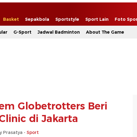
Basket
Sepakbola
Sportstyle
Sport Lain
Foto Spo
lar
G-Sport
Jadwal Badminton
About The Game
em Globetrotters Beri
linic di Jakarta
y Prasatya -
Sport