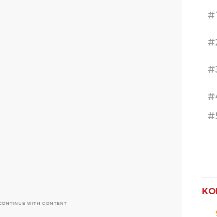
#
#
#
#
#
KO
CONTINUE WITH CONTENT