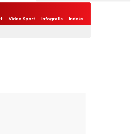
rt
Video Sport
Infografis
Indeks