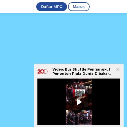
Daftar MPC
Masuk
Video: Bus Shuttle Pengangkut
Penonton Piala Dunia Dibakar
di New York