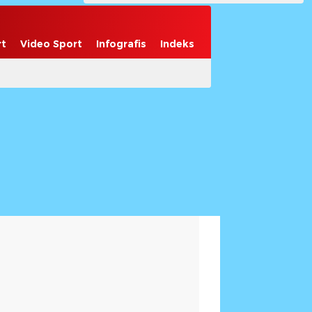
rt
Video Sport
Infografis
Indeks