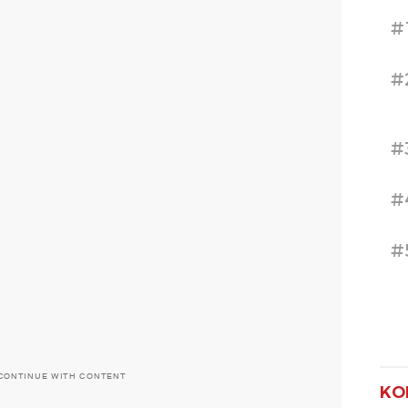
#
#
#
#
#
CONTINUE WITH CONTENT
KO