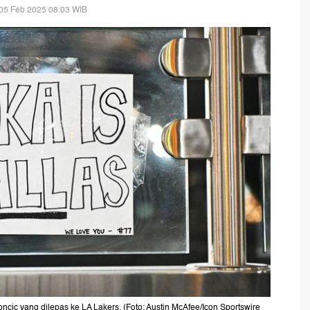
05 Feb 2025 08:03 WIB
ic yang dilepas ke LA Lakers. (Foto: Austin McAfee/Icon Sportswire