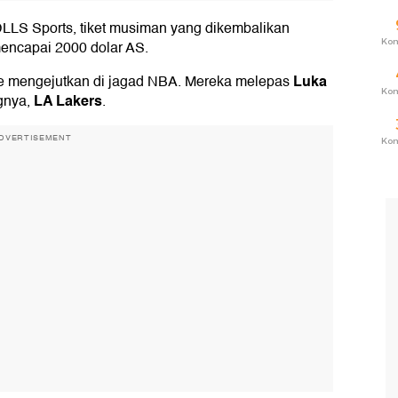
 DLLS Sports, tiket musiman yang dikembalikan
Ko
encapai 2000 dolar AS.
Luka
e mengejutkan di jagad NBA. Mereka melepas
Ko
LA Lakers
gnya,
.
DVERTISEMENT
Ko