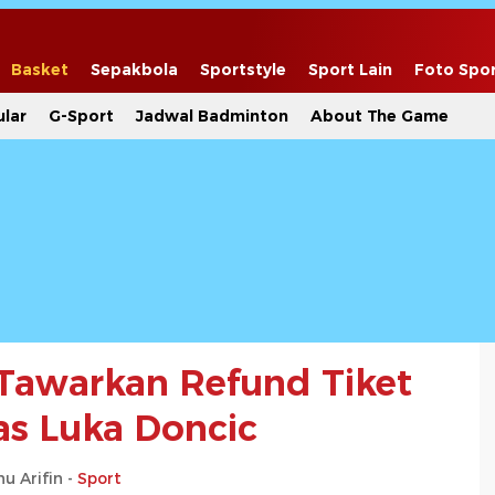
Basket
Sepakbola
Sportstyle
Sport Lain
Foto Spo
lar
G-Sport
Jadwal Badminton
About The Game
 Tawarkan Refund Tiket
as Luka Doncic
u Arifin -
Sport