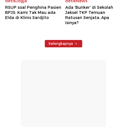
detikJogja
detikNews
RSUP soal Penghina Pasien
Ada 'Bunker' di Sekolah
BPJS: Kami Tak Mau ada
Jaksel TKP Temuan
Elda di Klinis Sardjito
Ratusan Senjata, Apa
Isinya?
Selengkapnya