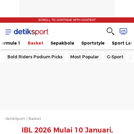
SCROLL TO CONTINUE WITH CONTENT
Formula 1
Basket
Sepakbola
Sportstyle
Sport Lai
Bold Riders Podium Picks
Most Popular
G-Sport
J
detikSport
Basket
IBL 2026 Mulai 10 Januari,