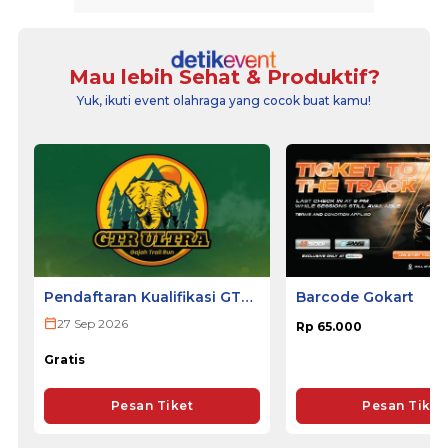
Mau lebih Sehat & Produktif?
Yuk, ikuti event olahraga yang cocok buat kamu!
Pendaftaran Kualifikasi GTR
Barcode Gokart
ULTRA 2026
27 Sep 2026
Rp 65.000
Gratis
Pesan Tiket
Pesan Tiket