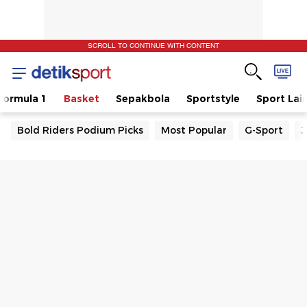
SCROLL TO CONTINUE WITH CONTENT
Formula 1
Basket
Sepakbola
Sportstyle
Sport Lai
Bold Riders Podium Picks
Most Popular
G-Sport
J