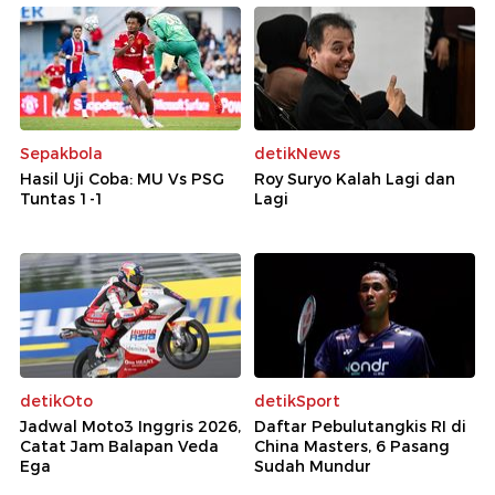
Sepakbola
detikNews
Hasil Uji Coba: MU Vs PSG
Roy Suryo Kalah Lagi dan
Tuntas 1-1
Lagi
detikOto
detikSport
Jadwal Moto3 Inggris 2026,
Daftar Pebulutangkis RI di
Catat Jam Balapan Veda
China Masters, 6 Pasang
Ega
Sudah Mundur