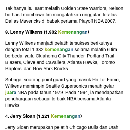
Tak hanya itu, saat melatih Golden State Warriors, Nelson
berhasil membawa tim mengalahkan unggulan teratas
Dallas Mavericks di babak pertama Playoff NBA 2007.
3. Lenny Wilkens (1.332
Kemenangan
)
Lenny Wilkens menjadi pelatih tersukses berikutnya
kemenangan
dengan total 1.332
selama melatih 6 tim
berbeda, yaitu Oklahoma City Thunder, Portland Trail
Blazers, Cleveland Cavaliers, Atlanta Hawks, Toronto
Raptors, dan New York Knicks.
Sebagai seorang point guard yang masuk Hall of Fame,
Wilkens memimpin Seattle Supersonics meraih gelar
juara
NBA pada tahun 1979. Pada 1994, ia mendapatkan
penghargaan sebagai terbaik NBA bersama Atlanta
Hawks.
4. Jerry Sloan (1.221
Kemenangan
)
Jerry Sloan merupakan pelatih Chicago Bulls dan Utah