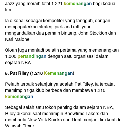
kemenangan
Jazz yang meraih total 1.221
bagi kedua
tim.
Ia dikenal sebagai kompetitor yang tangguh, dengan
mempopulerkan strategi pick-and roll, yang
mengandalkan dua pemain bintang, John Stockton dan
Karl Malone.
Sloan juga menjadi pelatih pertama yang memenangkan
pertandingan
1.000
dengan satu organisasi dalam
sejarah NBA.
5. Pat Riley (1.210
Kemenangan
)
Pelatih terbaik selanjutnya adalah Pat Riley. Ia tercatat
memimpin tiga klub berbeda dan membawa 1.210
kemenangan
.
Sebagai salah satu tokoh penting dalam sejarah NBA,
Riley dikenal saat memimpin Showtime Lakers dan
membantu New York Knicks dan Heat menjadi tim kuat di
Wilayah Timur.