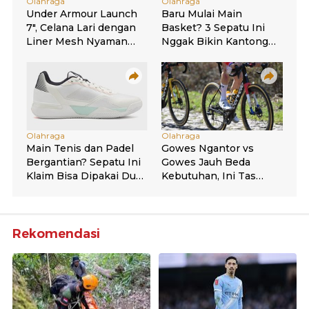
Rekomendasi