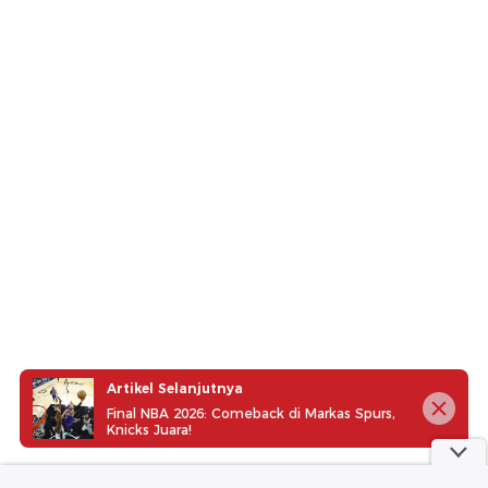
Artikel Selanjutnya
Final NBA 2026: Comeback di Markas Spurs,
Knicks Juara!