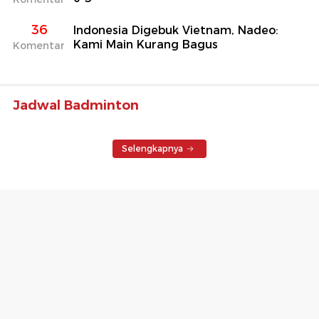
36
Indonesia Digebuk Vietnam, Nadeo:
Kami Main Kurang Bagus
Komentar
Jadwal Badminton
Selengkapnya