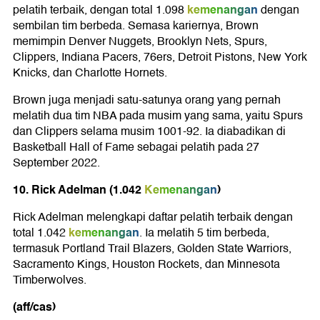
kemenangan
pelatih terbaik, dengan total 1.098
dengan
sembilan tim berbeda. Semasa kariernya, Brown
memimpin Denver Nuggets, Brooklyn Nets, Spurs,
Clippers, Indiana Pacers, 76ers, Detroit Pistons, New York
Knicks, dan Charlotte Hornets.
Brown juga menjadi satu-satunya orang yang pernah
melatih dua tim NBA pada musim yang sama, yaitu Spurs
dan Clippers selama musim 1001-92. Ia diabadikan di
Basketball Hall of Fame sebagai pelatih pada 27
September 2022.
10. Rick Adelman (1.042
Kemenangan
)
Rick Adelman melengkapi daftar pelatih terbaik dengan
kemenangan
total 1.042
. Ia melatih 5 tim berbeda,
termasuk Portland Trail Blazers, Golden State Warriors,
Sacramento Kings, Houston Rockets, dan Minnesota
Timberwolves.
(aff/cas)