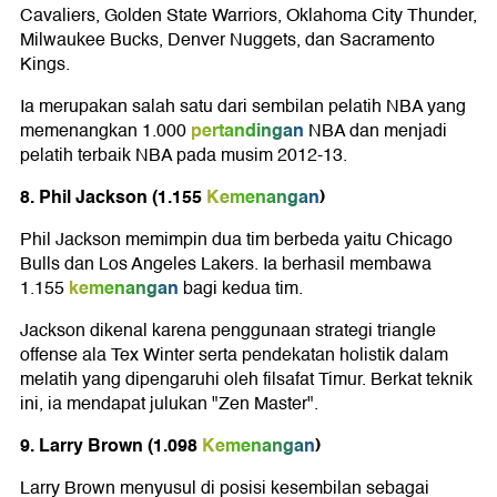
Cavaliers, Golden State Warriors, Oklahoma City Thunder,
Milwaukee Bucks, Denver Nuggets, dan Sacramento
Kings.
Ia merupakan salah satu dari sembilan pelatih NBA yang
pertandingan
memenangkan 1.000
NBA dan menjadi
pelatih terbaik NBA pada musim 2012-13.
8. Phil Jackson (1.155
Kemenangan
)
Phil Jackson memimpin dua tim berbeda yaitu Chicago
Bulls dan Los Angeles Lakers. Ia berhasil membawa
kemenangan
1.155
bagi kedua tim.
Jackson dikenal karena penggunaan strategi triangle
offense ala Tex Winter serta pendekatan holistik dalam
melatih yang dipengaruhi oleh filsafat Timur. Berkat teknik
ini, ia mendapat julukan "Zen Master".
9. Larry Brown (1.098
Kemenangan
)
Larry Brown menyusul di posisi kesembilan sebagai