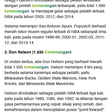
Gregg Popovich dinobatkan sebagai pelatih tersukses
kemenangan
dengan jumlah
terbanyak, yaitu total 1.390
kemenangan
. Ia mendapat gelar sebagai pelatih terbaik
NBA pada tahun 2003, 2012, dan 2014.
Selama memimpin San Antonio Spurs, Popovich berhasil
meraih rekor musim reguler terbaik di NBA sebanyak lima
kali, yaitu pada musim 1998-99, 2000-01, 2002-03, 2011-
12, dan 2013-14.
2. Don Nelson (1.335
Kemenangan
)
Di urutan kedua, ada Don Nelson yang berhasil meraih
kemenangan
total 1.335
. Nelson memimpin 4 tim yang
berbeda selama kariernya sebagai pelatih, yaitu
Milwaukee Bucks, Golden State Warriors, New York
Knicks, dan Minnesota State Mavericks.
Nelson dinobatkan sebagai pelatih NBA terbaik tiga kali,
yaitu pada tahun 1983, 1085, dan 1992. Ia dikenal dengan
gaya permainannya yang cepat, sikap yang ramah, dan
kemahirannya dalam menciptakan posisi "point forward".