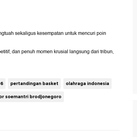
angtuah sekaligus kesempatan untuk mencuri poin
titif, dan penuh momen krusial langsung dari tribun,
26
pertandingan basket
olahraga indonesia
or soemantri brodjonegoro