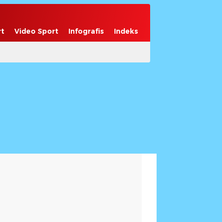
rt
Video Sport
Infografis
Indeks