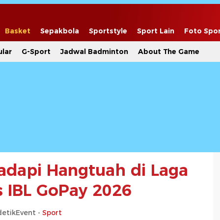
Basket
Sepakbola
Sportstyle
Sport Lain
Foto Spo
lar
G-Sport
Jadwal Badminton
About The Game
Hadapi Hangtuah di Laga
 IBL GoPay 2026
detikEvent -
Sport