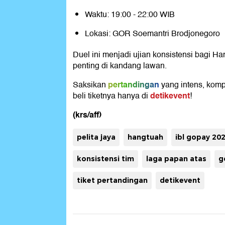
Waktu: 19:00 - 22:00 WIB
Lokasi: GOR Soemantri Brodjonegoro
Duel ini menjadi ujian konsistensi bagi H
penting di kandang lawan.
pertandingan
Saksikan
yang intens, kompe
detikevent
beli tiketnya hanya di
!
(krs/aff)
pelita jaya
hangtuah
ibl gopay 20
konsistensi tim
laga papan atas
g
tiket pertandingan
detikevent