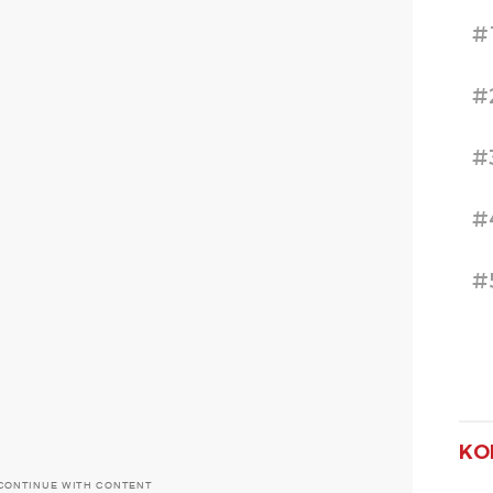
#
#
#
#
#
KO
CONTINUE WITH CONTENT