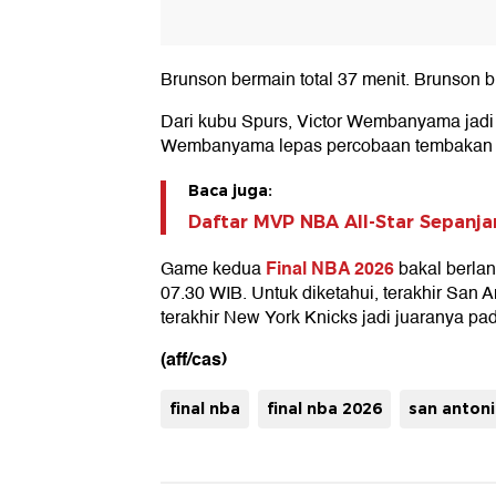
Brunson bermain total 37 menit. Brunson 
Dari kubu Spurs, Victor Wembanyama jadi 
Wembanyama lepas percobaan tembakan tig
Baca juga:
Daftar MVP NBA All-Star Sepanja
Final NBA 2026
Game kedua
bakal berlan
07.30 WIB. Untuk diketahui, terakhir San A
terakhir New York Knicks jadi juaranya pa
(aff/cas)
final nba
final nba 2026
san antoni