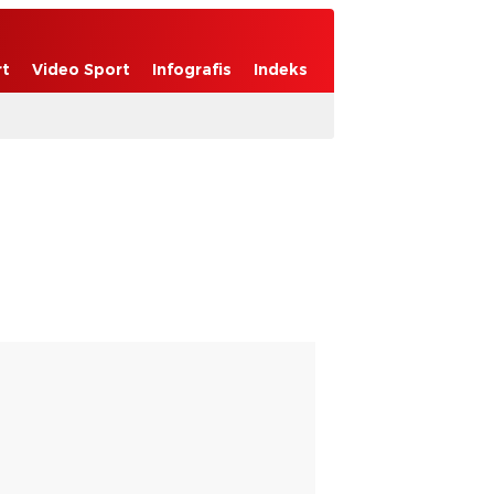
rt
Video Sport
Infografis
Indeks