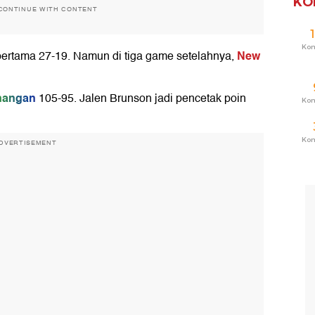
KO
CONTINUE WITH CONTENT
Ko
New
pertama 27-19. Namun di tiga game setelahnya,
nangan
105-95. Jalen Brunson jadi pencetak poin
Ko
Ko
DVERTISEMENT