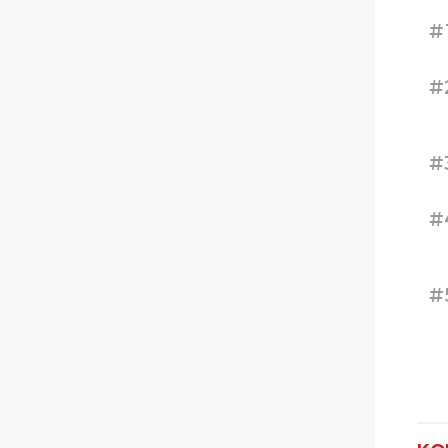
#
#
#
#
#