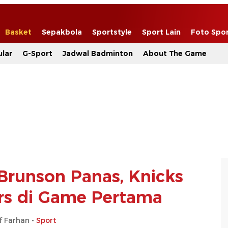
Basket
Sepakbola
Sportstyle
Sport Lain
Foto Spo
lar
G-Sport
Jadwal Badminton
About The Game
 Brunson Panas, Knicks
rs di Game Pertama
f Farhan -
Sport