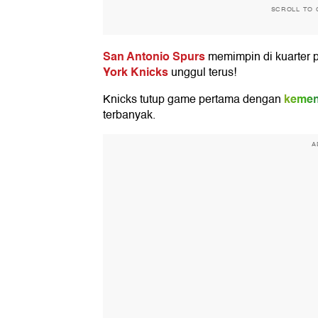
SCROLL TO 
San Antonio Spurs
memimpin di kuarter 
York Knicks
unggul terus!
keme
Knicks tutup game pertama dengan
terbanyak.
A