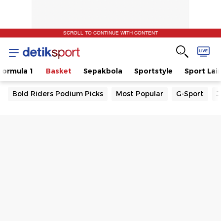
SCROLL TO CONTINUE WITH CONTENT
Formula 1
Basket
Sepakbola
Sportstyle
Sport Lai
Bold Riders Podium Picks
Most Popular
G-Sport
J