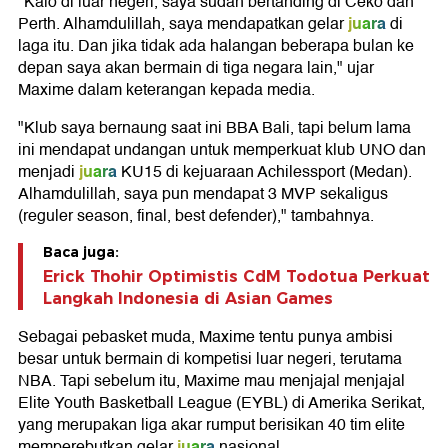
"Kalo di luar negeri, saya sudah bertanding di Ceko dan
juara
Perth. Alhamdulillah, saya mendapatkan gelar
di
laga itu. Dan jika tidak ada halangan beberapa bulan ke
depan saya akan bermain di tiga negara lain," ujar
Maxime dalam keterangan kepada media.
"Klub saya bernaung saat ini BBA Bali, tapi belum lama
ini mendapat undangan untuk memperkuat klub UNO dan
juara
menjadi
KU15 di kejuaraan Achilessport (Medan).
Alhamdulillah, saya pun mendapat 3 MVP sekaligus
(reguler season, final, best defender)," tambahnya.
Baca juga:
Erick Thohir Optimistis CdM Todotua Perkuat
Langkah Indonesia di Asian Games
Sebagai pebasket muda, Maxime tentu punya ambisi
besar untuk bermain di kompetisi luar negeri, terutama
NBA. Tapi sebelum itu, Maxime mau menjajal menjajal
Elite Youth Basketball League (EYBL) di Amerika Serikat,
yang merupakan liga akar rumput berisikan 40 tim elite
juara
memperebutkan gelar
nasional.