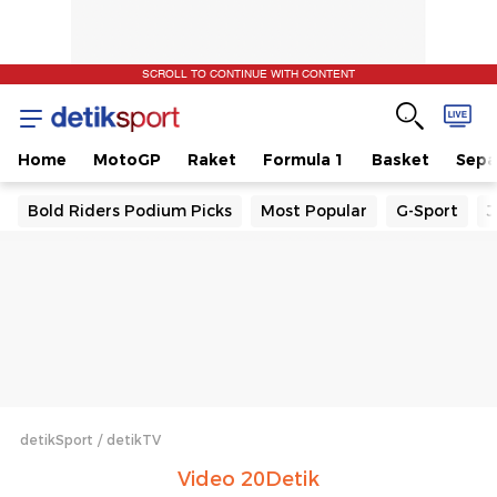
SCROLL TO CONTINUE WITH CONTENT
Home
MotoGP
Raket
Formula 1
Basket
Sepa
Bold Riders Podium Picks
Most Popular
G-Sport
J
detikSport
detikTV
Video 20Detik