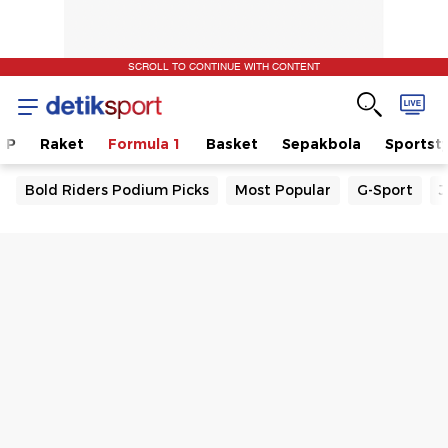
SCROLL TO CONTINUE WITH CONTENT
GP
Raket
Formula 1
Basket
Sepakbola
Sportsty
Bold Riders Podium Picks
Most Popular
G-Sport
J