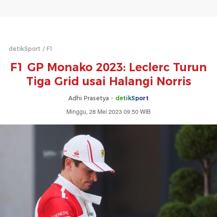
detikSport
F1
F1 GP Monako 2023: Leclerc Turun
Tiga Grid usai Halangi Norris
Adhi Prasetya -
detikSport
Minggu, 28 Mei 2023 09:50 WIB