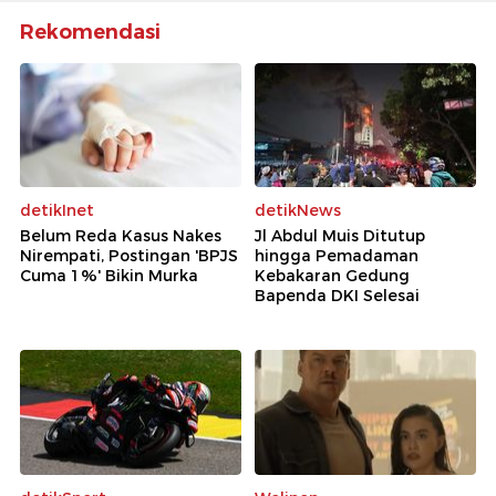
Rekomendasi
detikInet
detikNews
Belum Reda Kasus Nakes
Jl Abdul Muis Ditutup
Nirempati, Postingan 'BPJS
hingga Pemadaman
Cuma 1%' Bikin Murka
Kebakaran Gedung
Bapenda DKI Selesai