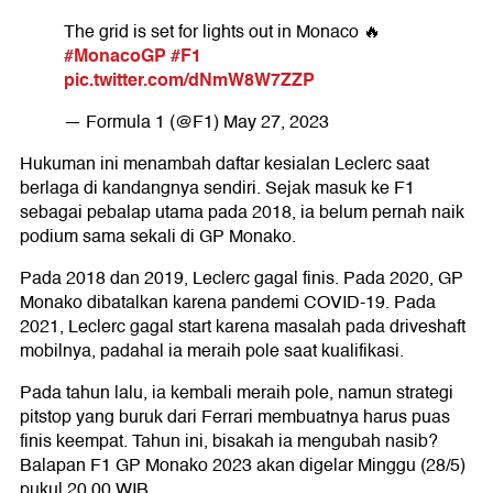
The grid is set for lights out in Monaco 🔥
#MonacoGP
#F1
pic.twitter.com/dNmW8W7ZZP
— Formula 1 (@F1)
May 27, 2023
Hukuman ini menambah daftar kesialan Leclerc saat
berlaga di kandangnya sendiri. Sejak masuk ke F1
sebagai pebalap utama pada 2018, ia belum pernah naik
podium sama sekali di GP Monako.
Pada 2018 dan 2019, Leclerc gagal finis. Pada 2020, GP
Monako dibatalkan karena pandemi COVID-19. Pada
2021, Leclerc gagal start karena masalah pada driveshaft
mobilnya, padahal ia meraih pole saat kualifikasi.
Pada tahun lalu, ia kembali meraih pole, namun strategi
pitstop yang buruk dari Ferrari membuatnya harus puas
finis keempat. Tahun ini, bisakah ia mengubah nasib?
Balapan F1 GP Monako 2023 akan digelar Minggu (28/5)
pukul 20.00 WIB.