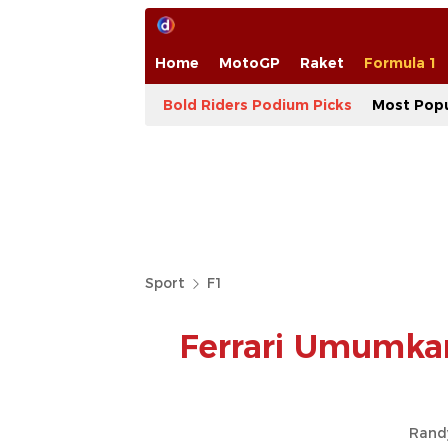
Home
MotoGP
Raket
Formula 1
Bold Riders Podium Picks
Most Popu
Sport
F1
Ferrari Umumka
Rand