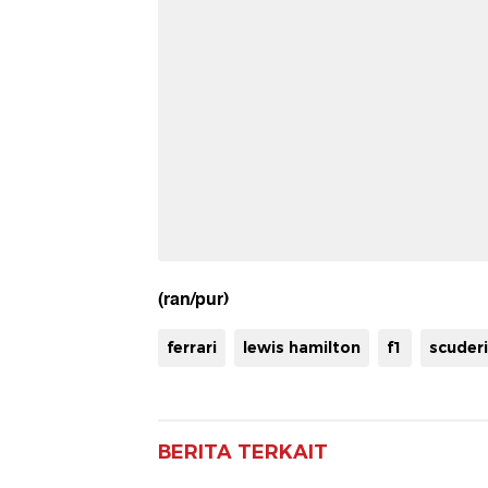
(ran/pur)
ferrari
lewis hamilton
f1
scuderi
BERITA TERKAIT