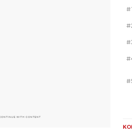
#
#
#
#
#
CONTINUE WITH CONTENT
KO