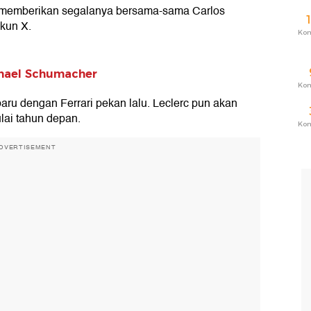
k memberikan segalanya bersama-sama Carlos
akun X.
Ko
chael Schumacher
Ko
aru dengan Ferrari pekan lalu. Leclerc pun akan
ulai tahun depan.
Ko
DVERTISEMENT