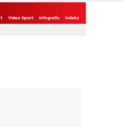
rt
Video Sport
Infografis
Indeks