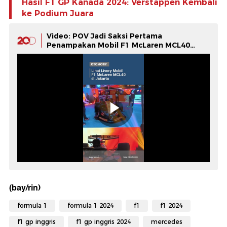
Hasil F1 GP Kanada 2024: Verstappen Kembali
ke Podium Juara
Video: POV Jadi Saksi Pertama
Penampakan Mobil F1 McLaren MCL40
2026
(bay/rin)
formula 1
formula 1 2024
f1
f1 2024
f1 gp inggris
f1 gp inggris 2024
mercedes