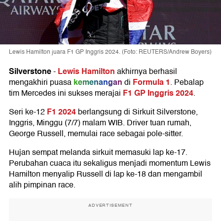
Lewis Hamilton juara F1 GP Inggris 2024. (Foto: REUTERS/Andrew Boyers)
Silverstone
Lewis Hamilton
-
akhirnya berhasil
kemenangan
Formula 1
mengakhiri puasa
di
. Pebalap
F1 GP Inggris 2024
tim Mercedes ini sukses merajai
.
F1 2024
Seri ke-12
berlangsung di Sirkuit Silverstone,
Inggris, Minggu (7/7) malam WIB. Driver tuan rumah,
George Russell, memulai race sebagai pole-sitter.
Hujan sempat melanda sirkuit memasuki lap ke-17.
Perubahan cuaca itu sekaligus menjadi momentum Lewis
Hamilton menyalip Russell di lap ke-18 dan mengambil
alih pimpinan race.
ADVERTISEMENT