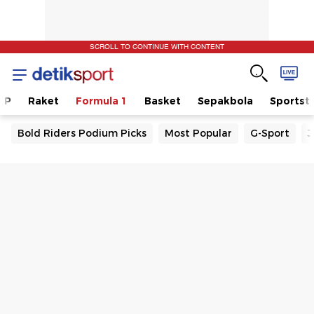
SCROLL TO CONTINUE WITH CONTENT
GP
Raket
Formula 1
Basket
Sepakbola
Sportsty
Bold Riders Podium Picks
Most Popular
G-Sport
J