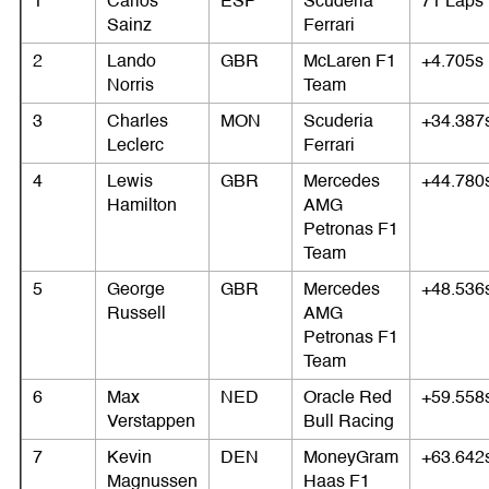
1
Carlos
ESP
Scuderia
71 Laps
Sainz
Ferrari
2
Lando
GBR
McLaren F1
+4.705s
Norris
Team
3
Charles
MON
Scuderia
+34.387
Leclerc
Ferrari
4
Lewis
GBR
Mercedes
+44.780
Hamilton
AMG
Petronas F1
Team
5
George
GBR
Mercedes
+48.536
Russell
AMG
Petronas F1
Team
6
Max
NED
Oracle Red
+59.558
Verstappen
Bull Racing
7
Kevin
DEN
MoneyGram
+63.642
Magnussen
Haas F1