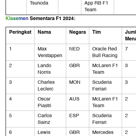
Tsunoda
App RB F1
Team
Klasemen
Sementara F1 2024:
Peringkat
Nama
Negara
Tim
Jum
Men
1
Max
NED
Oracle Red
7
Verstappen
Bull Racing
2
Lando
GBR
McLaren F1
3
Norris
Team
3
Charles
MON
Scuderia
3
Leclerc
Ferrari
4
Oscar
AUS
McLaren F1
2
Piastri
Team
5
Carlos
ESP
Scuderia
2
Sainz
Ferrari
6
Lewis
GBR
Mercedes
2