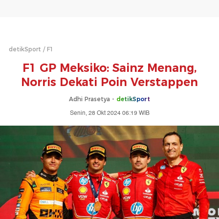
detikSport
F1
F1 GP Meksiko: Sainz Menang,
Norris Dekati Poin Verstappen
Adhi Prasetya -
detikSport
Senin, 28 Okt 2024 06:19 WIB