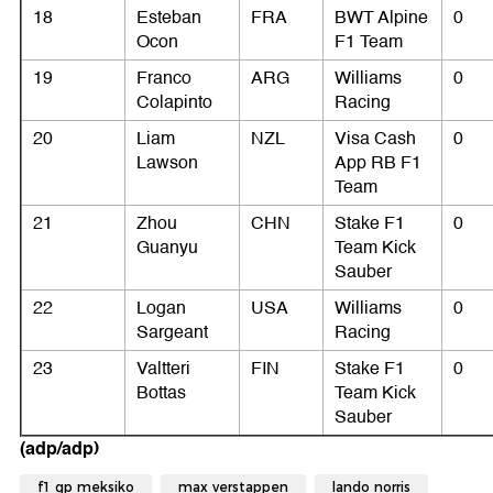
18
Esteban
FRA
BWT Alpine
0
Ocon
F1 Team
19
Franco
ARG
Williams
0
Colapinto
Racing
20
Liam
NZL
Visa Cash
0
Lawson
App RB F1
Team
21
Zhou
CHN
Stake F1
0
Guanyu
Team Kick
Sauber
22
Logan
USA
Williams
0
Sargeant
Racing
23
Valtteri
FIN
Stake F1
0
Bottas
Team Kick
Sauber
(adp/adp)
f1 gp meksiko
max verstappen
lando norris