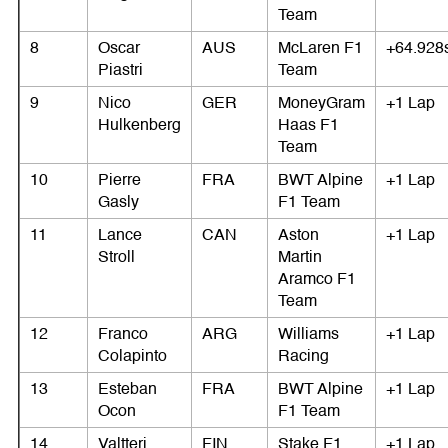
Team
8
Oscar
AUS
McLaren F1
+64.928
Piastri
Team
9
Nico
GER
MoneyGram
+1 Lap
Hulkenberg
Haas F1
Team
10
Pierre
FRA
BWT Alpine
+1 Lap
Gasly
F1 Team
11
Lance
CAN
Aston
+1 Lap
Stroll
Martin
Aramco F1
Team
12
Franco
ARG
Williams
+1 Lap
Colapinto
Racing
13
Esteban
FRA
BWT Alpine
+1 Lap
Ocon
F1 Team
14
Valtteri
FIN
Stake F1
+1 Lap