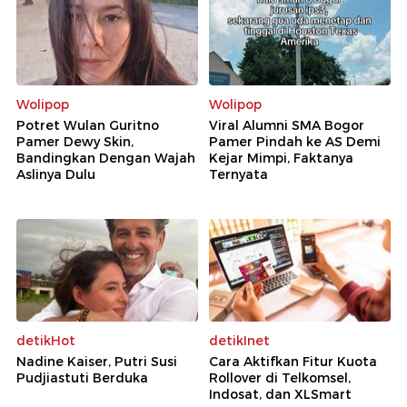
Wolipop
Wolipop
Potret Wulan Guritno
Viral Alumni SMA Bogor
Pamer Dewy Skin,
Pamer Pindah ke AS Demi
Bandingkan Dengan Wajah
Kejar Mimpi, Faktanya
Aslinya Dulu
Ternyata
detikHot
detikInet
Nadine Kaiser, Putri Susi
Cara Aktifkan Fitur Kuota
Pudjiastuti Berduka
Rollover di Telkomsel,
Indosat, dan XLSmart