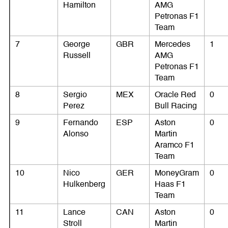
Hamilton
AMG
Petronas F1
Team
7
George
GBR
Mercedes
1
Russell
AMG
Petronas F1
Team
8
Sergio
MEX
Oracle Red
0
Perez
Bull Racing
9
Fernando
ESP
Aston
0
Alonso
Martin
Aramco F1
Team
10
Nico
GER
MoneyGram
0
Hulkenberg
Haas F1
Team
11
Lance
CAN
Aston
0
Stroll
Martin