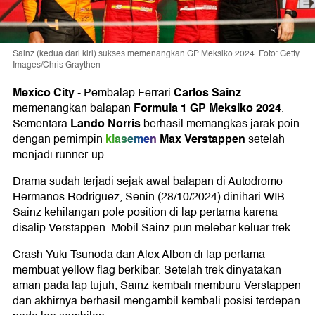
Sainz (kedua dari kiri) sukses memenangkan GP Meksiko 2024. Foto: Getty
Images/Chris Graythen
Mexico City
Carlos Sainz
-
Pembalap Ferrari
Formula 1 GP Meksiko 2024
memenangkan balapan
.
Lando Norris
Sementara
berhasil memangkas jarak poin
klasemen
Max Verstappen
dengan pemimpin
setelah
menjadi runner-up.
Drama sudah terjadi sejak awal balapan di Autodromo
Hermanos Rodriguez, Senin (28/10/2024) dinihari WIB.
Sainz kehilangan pole position di lap pertama karena
disalip Verstappen. Mobil Sainz pun melebar keluar trek.
Crash Yuki Tsunoda dan Alex Albon di lap pertama
membuat yellow flag berkibar. Setelah trek dinyatakan
aman pada lap tujuh, Sainz kembali memburu Verstappen
dan akhirnya berhasil mengambil kembali posisi terdepan