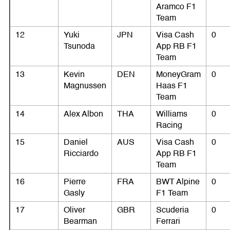
Aramco F1
Team
12
Yuki
JPN
Visa Cash
0
Tsunoda
App RB F1
Team
13
Kevin
DEN
MoneyGram
0
Magnussen
Haas F1
Team
14
Alex Albon
THA
Williams
0
Racing
15
Daniel
AUS
Visa Cash
0
Ricciardo
App RB F1
Team
16
Pierre
FRA
BWT Alpine
0
Gasly
F1 Team
17
Oliver
GBR
Scuderia
0
Bearman
Ferrari