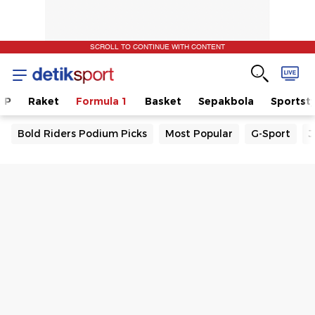
SCROLL TO CONTINUE WITH CONTENT
GP
Raket
Formula 1
Basket
Sepakbola
Sportsty
Bold Riders Podium Picks
Most Popular
G-Sport
J