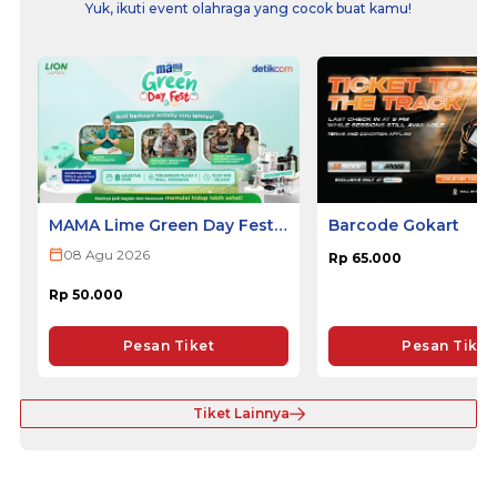
Yuk, ikuti event olahraga yang cocok buat kamu!
MAMA Lime Green Day Fest
Barcode Gokart
2026 - SURABAYA
08 Agu 2026
Rp 65.000
Rp 50.000
Pesan Tiket
Pesan Tiket
Tiket Lainnya