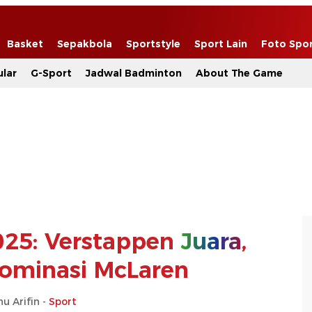
Basket
Sepakbola
Sportstyle
Sport Lain
Foto Spo
lar
G-Sport
Jadwal Badminton
About The Game
025: Verstappen
Juara
,
ominasi McLaren
u Arifin -
Sport