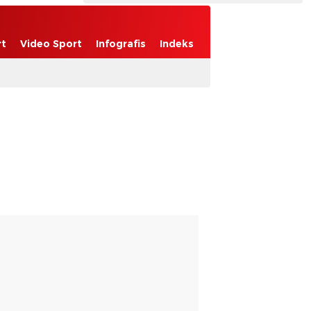
rt
Video Sport
Infografis
Indeks