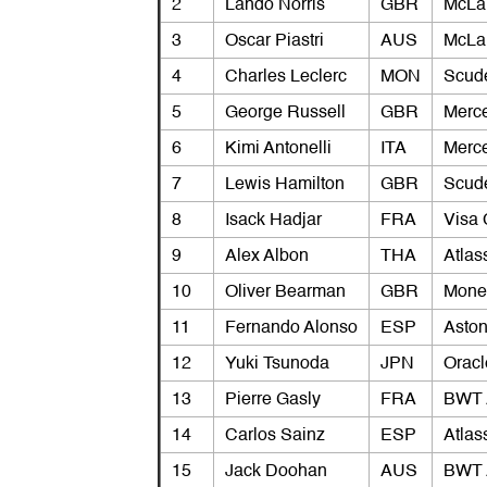
2
Lando Norris
GBR
McLa
3
Oscar Piastri
AUS
McLa
4
Charles Leclerc
MON
Scude
5
George Russell
GBR
Merc
6
Kimi Antonelli
ITA
Merc
7
Lewis Hamilton
GBR
Scude
8
Isack Hadjar
FRA
Visa 
9
Alex Albon
THA
Atlas
10
Oliver Bearman
GBR
Mone
11
Fernando Alonso
ESP
Aston
12
Yuki Tsunoda
JPN
Oracl
13
Pierre Gasly
FRA
BWT 
14
Carlos Sainz
ESP
Atlas
15
Jack Doohan
AUS
BWT 