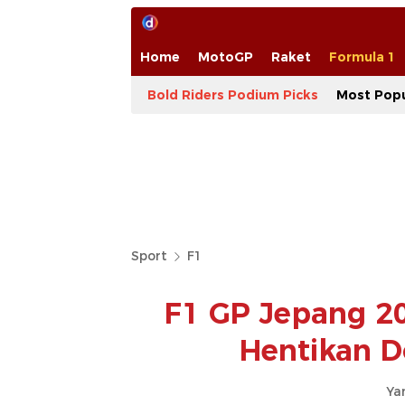
Home
MotoGP
Raket
Formula 1
Bold Riders Podium Picks
Most Popu
Sport
F1
F1 GP Jepang 2
Hentikan D
Yan