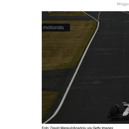
Minggu,
Foto: David Mareuil/Anadolu via Getty Images