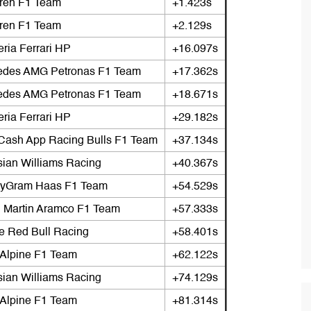
ren F1 Team
+1.423s
ren F1 Team
+2.129s
ria Ferrari HP
+16.097s
edes AMG Petronas F1 Team
+17.362s
edes AMG Petronas F1 Team
+18.671s
ria Ferrari HP
+29.182s
Cash App Racing Bulls F1 Team
+37.134s
sian Williams Racing
+40.367s
yGram Haas F1 Team
+54.529s
 Martin Aramco F1 Team
+57.333s
e Red Bull Racing
+58.401s
Alpine F1 Team
+62.122s
sian Williams Racing
+74.129s
Alpine F1 Team
+81.314s