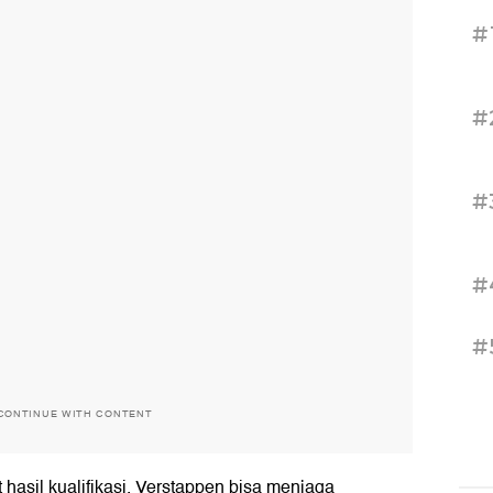
#
#
#
#
#
CONTINUE WITH CONTENT
 hasil kualifikasi, Verstappen bisa menjaga