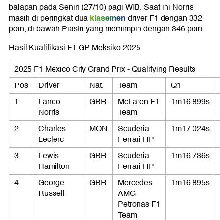
balapan pada Senin (27/10) pagi WIB. Saat ini Norris
klasemen
masih di peringkat dua
driver F1 dengan 332
poin, di bawah Piastri yang memimpin dengan 346 poin.
Hasil Kualifikasi F1 GP Meksiko 2025
2025 F1 Mexico City Grand Prix - Qualifying Results
Pos
Driver
Nat.
Team
Q1
1
Lando
GBR
McLaren F1
1m16.899s
Norris
Team
2
Charles
MON
Scuderia
1m17.024s
Leclerc
Ferrari HP
3
Lewis
GBR
Scuderia
1m16.736s
Hamilton
Ferrari HP
4
George
GBR
Mercedes
1m16.895s
Russell
AMG
Petronas F1
Team