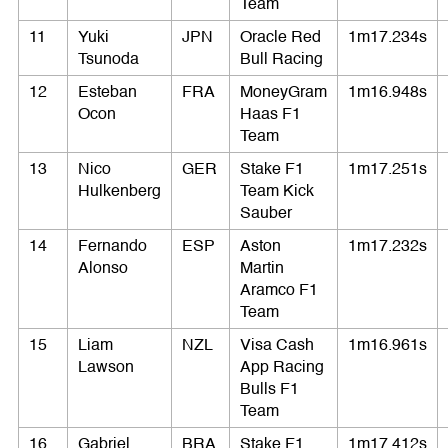
Team
11
Yuki
JPN
Oracle Red
1m17.234s
Tsunoda
Bull Racing
12
Esteban
FRA
MoneyGram
1m16.948s
Ocon
Haas F1
Team
13
Nico
GER
Stake F1
1m17.251s
Hulkenberg
Team Kick
Sauber
14
Fernando
ESP
Aston
1m17.232s
Alonso
Martin
Aramco F1
Team
15
Liam
NZL
Visa Cash
1m16.961s
Lawson
App Racing
Bulls F1
Team
16
Gabriel
BRA
Stake F1
1m17.412s