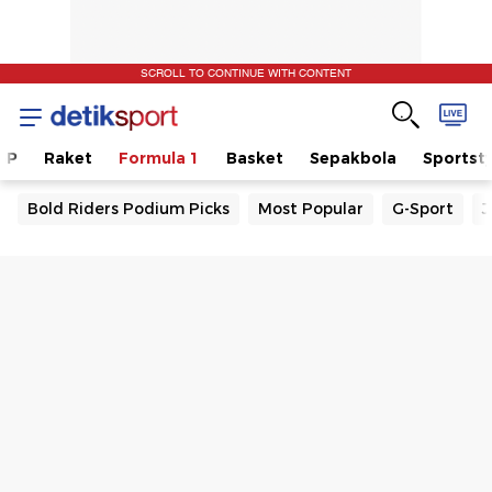
SCROLL TO CONTINUE WITH CONTENT
GP
Raket
Formula 1
Basket
Sepakbola
Sportsty
Bold Riders Podium Picks
Most Popular
G-Sport
J