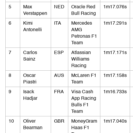
5
Max
NED
Oracle Red
1m17.076s
Verstappen
Bull Racing
6
Kimi
ITA
Mercedes
1m17.291s
Antonelli
AMG
Petronas F1
Team
7
Carlos
ESP
Atlassian
1m17.171s
Sainz
Williams
Racing
8
Oscar
AUS
McLaren F1
1m17.158s
Piastri
Team
9
Isack
FRA
Visa Cash
1m16.733s
Hadjar
App Racing
Bulls F1
Team
10
Oliver
GBR
MoneyGram
1m17.040s
Bearman
Haas F1