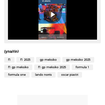
(yna/rin)
f1
f1 2025
gp meksiko
gp meksiko 2025
f1 gp meksiko
f1 gp meksiko 2025
formula 1
formula one
lando norris
oscar piastri