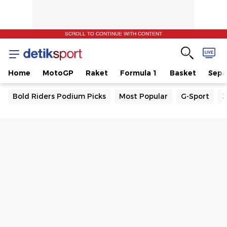
SCROLL TO CONTINUE WITH CONTENT
Home
MotoGP
Raket
Formula 1
Basket
Sepa
Bold Riders Podium Picks
Most Popular
G-Sport
J