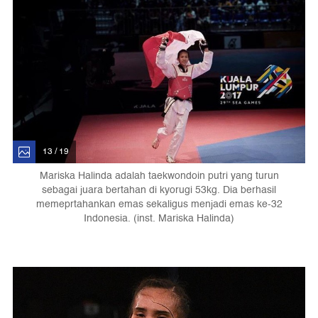
13 / 19
Mariska Halinda adalah taekwondoin putri yang turun
sebagai juara bertahan di kyorugi 53kg. Dia berhasil
memeprtahankan emas sekaligus menjadi emas ke-32
Indonesia. (inst. Mariska Halinda)