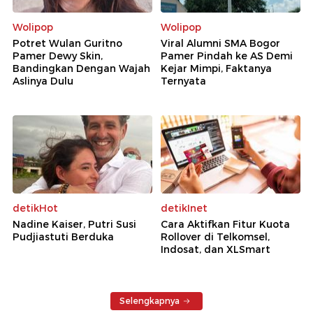
Wolipop
Wolipop
Potret Wulan Guritno
Viral Alumni SMA Bogor
Pamer Dewy Skin,
Pamer Pindah ke AS Demi
Bandingkan Dengan Wajah
Kejar Mimpi, Faktanya
Aslinya Dulu
Ternyata
detikHot
detikInet
Nadine Kaiser, Putri Susi
Cara Aktifkan Fitur Kuota
Pudjiastuti Berduka
Rollover di Telkomsel,
Indosat, dan XLSmart
Selengkapnya