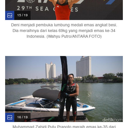
15 / 19
Deni menjadi pembuka lumbung medali emas angkat besi.
Dia meraihnya dari kelas 69kg yang menjadi emas ke-34
Indonesia. (Wahyu Putro/ANTARA FOTO)
16 / 19
Muhammad Zahidi Putu Pranoto meraih emas ke-35 dari