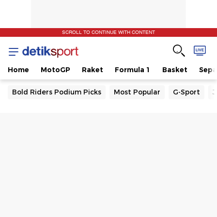
SCROLL TO CONTINUE WITH CONTENT
Home
MotoGP
Raket
Formula 1
Basket
Sepa
Bold Riders Podium Picks
Most Popular
G-Sport
J