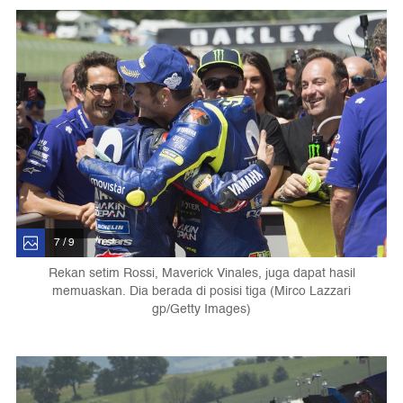
7 / 9
Rekan setim Rossi, Maverick Vinales, juga dapat hasil
memuaskan. Dia berada di posisi tiga (Mirco Lazzari
gp/Getty Images)