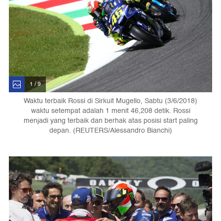
1 / 9
Waktu terbaik Rossi di Sirkuit Mugello, Sabtu (3/6/2018)
waktu setempat adalah 1 menit 46,208 detik. Rossi
menjadi yang terbaik dan berhak atas posisi start paling
depan. (REUTERS/Alessandro Bianchi)