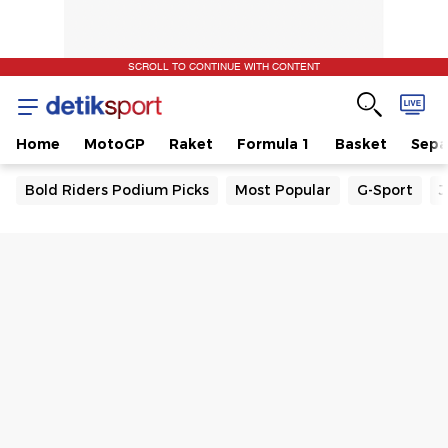
SCROLL TO CONTINUE WITH CONTENT
Home
MotoGP
Raket
Formula 1
Basket
Sepa
Bold Riders Podium Picks
Most Popular
G-Sport
J