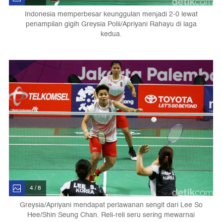
Indonesia memperbesar keunggulan menjadi 2-0 lewat
penampilan gigih Greysia Polii/Apriyani Rahayu di laga
kedua.
4 / 8
Greysia/Apriyani mendapat perlawanan sengit dari Lee So
Hee/Shin Seung Chan. Reli-reli seru sering mewarnai