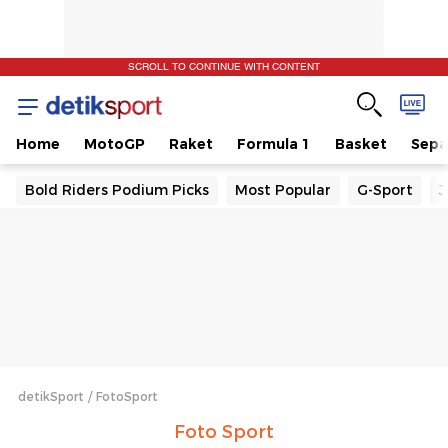
SCROLL TO CONTINUE WITH CONTENT
Home
MotoGP
Raket
Formula 1
Basket
Sepa
Bold Riders Podium Picks
Most Popular
G-Sport
J
detikSport
FotoSport
Foto Sport