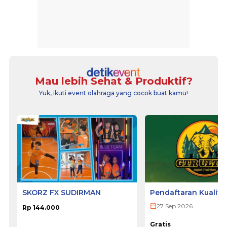
Mau lebih Sehat & Produktif?
Yuk, ikuti event olahraga yang cocok buat kamu!
SKORZ FX SUDIRMAN
Pendaftaran Kualifi
ULTRA 2026
27 Sep 2026
Rp 144.000
Gratis