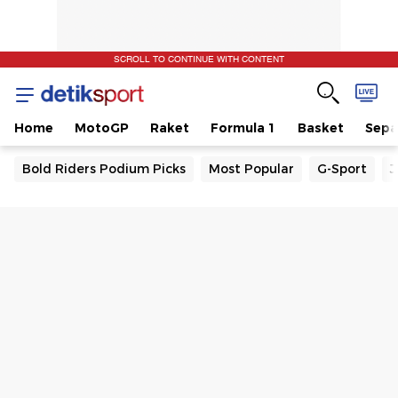
SCROLL TO CONTINUE WITH CONTENT
Home
MotoGP
Raket
Formula 1
Basket
Sepa
Bold Riders Podium Picks
Most Popular
G-Sport
J