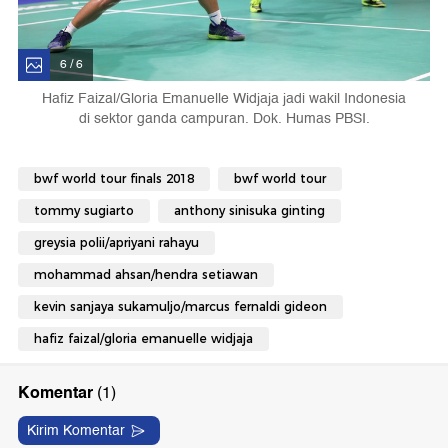
6 / 6
Hafiz Faizal/Gloria Emanuelle Widjaja jadi wakil Indonesia
di sektor ganda campuran. Dok. Humas PBSI.
bwf world tour finals 2018
bwf world tour
tommy sugiarto
anthony sinisuka ginting
greysia polii/apriyani rahayu
mohammad ahsan/hendra setiawan
kevin sanjaya sukamuljo/marcus fernaldi gideon
hafiz faizal/gloria emanuelle widjaja