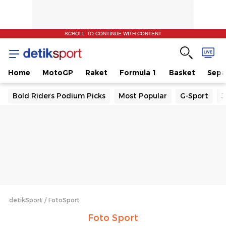
SCROLL TO CONTINUE WITH CONTENT
Home
MotoGP
Raket
Formula 1
Basket
Sepa
Bold Riders Podium Picks
Most Popular
G-Sport
J
detikSport
FotoSport
Foto Sport