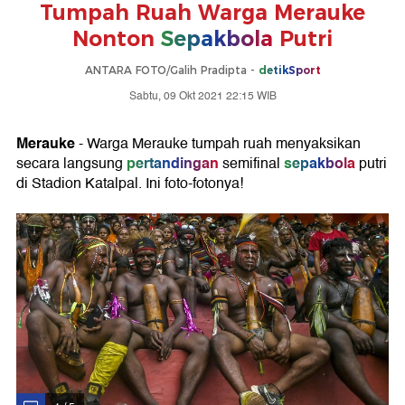
Tumpah Ruah Warga Merauke
Nonton
Sepakbola
Putri
ANTARA FOTO/Galih Pradipta -
detikSport
Sabtu, 09 Okt 2021 22:15 WIB
Merauke
- Warga Merauke tumpah ruah menyaksikan
pertandingan
sepakbola
secara langsung
semifinal
putri
di Stadion Katalpal. Ini foto-fotonya!