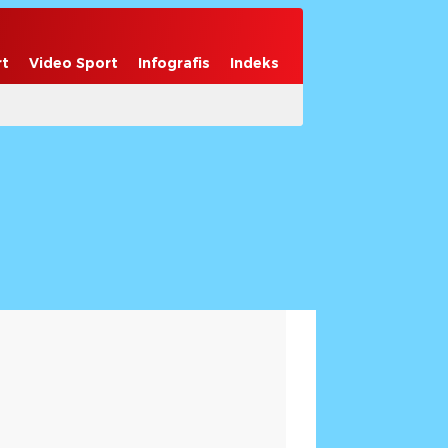
rt
Video Sport
Infografis
Indeks