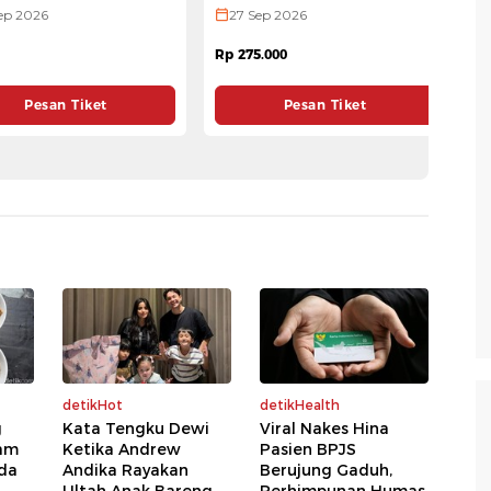
ftaran Kualifikasi GTR
GTR ULTRA 2026
S
A 2026
ep 2026
27 Sep 2026
Rp
Rp 275.000
Pesan Tiket
Pesan Tiket
detikHot
detikHealth
g
Kata Tengku Dewi
Viral Nakes Hina
Jam
Ketika Andrew
Pasien BPJS
da
Andika Rayakan
Berujung Gaduh,