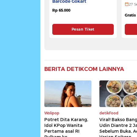
Penda
Barcode Gokart
ULTR
27 S
Rp 65.000
Gratis
Pesan Tiket
BERITA DETIKCOM LAINNYA
Wolipop
detikFood
Potret Dita Karang,
Viral! Bakso Ban
Idol KPop Wanita
Udin Diantre 2 
Pertama asal RI
Sebelum Buka, A