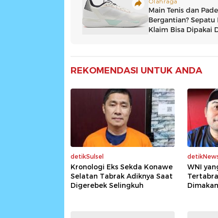
REKOMENDASI UNTUK ANDA
detikSulsel
detikNew
Kronologi Eks Sekda Konawe
WNI yan
Selatan Tabrak Adiknya Saat
Tertabra
Digerebek Selingkuh
Dimaka