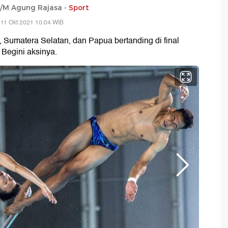
o/M Agung Rajasa -
Sport
 11 Okt 2021 10:04 WIB
a, Sumatera Selatan, dan Papua bertanding di final
Begini aksinya.