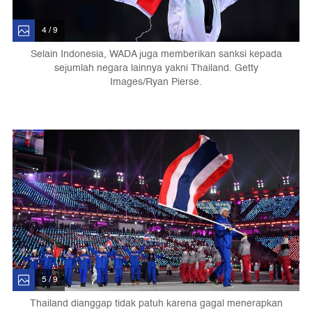
4 / 9
Selain Indonesia, WADA juga memberikan sanksi kepada
sejumlah negara lainnya yakni Thailand. Getty
Images/Ryan Pierse.
5 / 9
Thailand dianggap tidak patuh karena gagal menerapkan