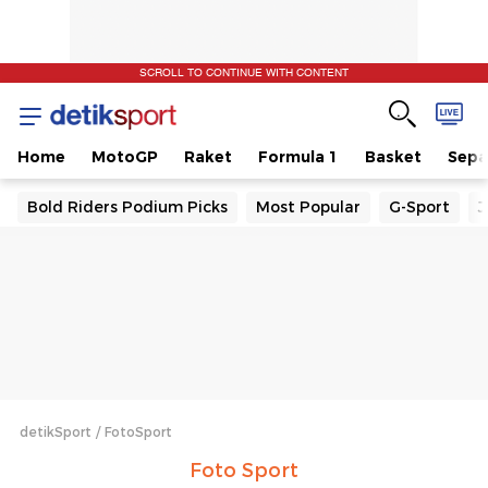
SCROLL TO CONTINUE WITH CONTENT
Home
MotoGP
Raket
Formula 1
Basket
Sepa
Bold Riders Podium Picks
Most Popular
G-Sport
J
detikSport
FotoSport
Foto Sport