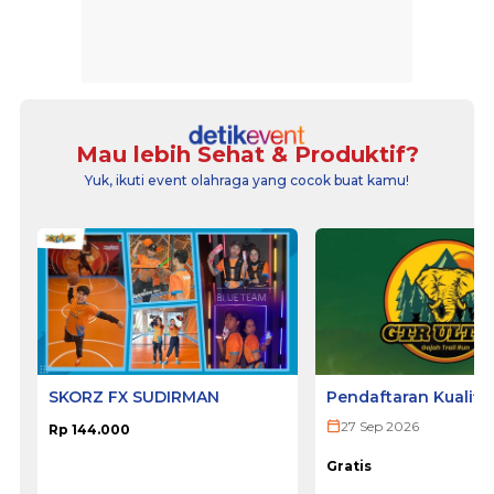
Mau lebih Sehat & Produktif?
Yuk, ikuti event olahraga yang cocok buat kamu!
SKORZ FX SUDIRMAN
Pendaftaran Kualifi
ULTRA 2026
27 Sep 2026
Rp 144.000
Gratis