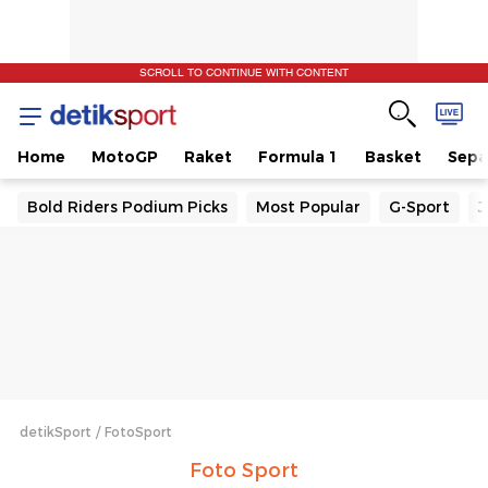
SCROLL TO CONTINUE WITH CONTENT
Home
MotoGP
Raket
Formula 1
Basket
Sepa
Bold Riders Podium Picks
Most Popular
G-Sport
J
detikSport
FotoSport
Foto Sport