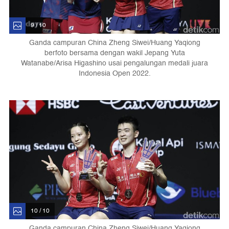
9 / 10
Ganda campuran China Zheng Siwei/Huang Yaqiong
berfoto bersama dengan wakil Jepang Yuta
Watanabe/Arisa Higashino usai pengalungan medali juara
Indonesia Open 2022.
10 / 10
Ganda campuran China Zheng Siwei/Huang Yaqiong