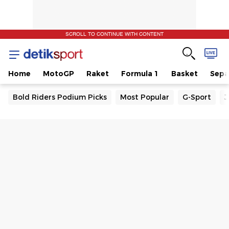
SCROLL TO CONTINUE WITH CONTENT
Home
MotoGP
Raket
Formula 1
Basket
Sepa
Bold Riders Podium Picks
Most Popular
G-Sport
J