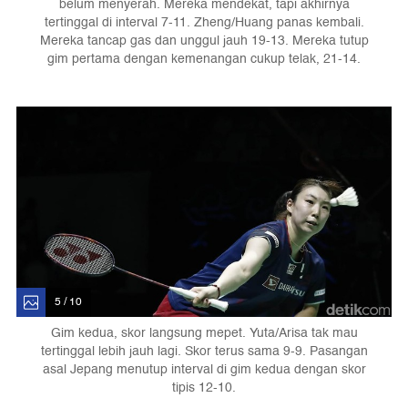
belum menyerah. Mereka mendekat, tapi akhirnya
tertinggal di interval 7-11. Zheng/Huang panas kembali.
Mereka tancap gas dan unggul jauh 19-13. Mereka tutup
gim pertama dengan kemenangan cukup telak, 21-14.
5 / 10
Gim kedua, skor langsung mepet. Yuta/Arisa tak mau
tertinggal lebih jauh lagi. Skor terus sama 9-9. Pasangan
asal Jepang menutup interval di gim kedua dengan skor
tipis 12-10.