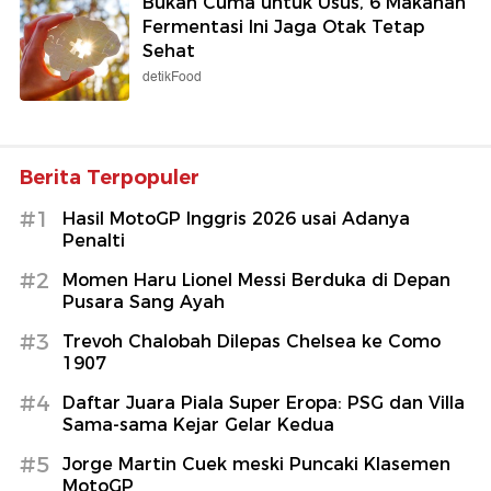
Bukan Cuma untuk Usus, 6 Makanan
Fermentasi Ini Jaga Otak Tetap
Sehat
detikFood
Berita Terpopuler
#1
Hasil MotoGP Inggris 2026 usai Adanya
Penalti
#2
Momen Haru Lionel Messi Berduka di Depan
Pusara Sang Ayah
#3
Trevoh Chalobah Dilepas Chelsea ke Como
1907
#4
Daftar Juara Piala Super Eropa: PSG dan Villa
Sama-sama Kejar Gelar Kedua
#5
Jorge Martin Cuek meski Puncaki Klasemen
MotoGP