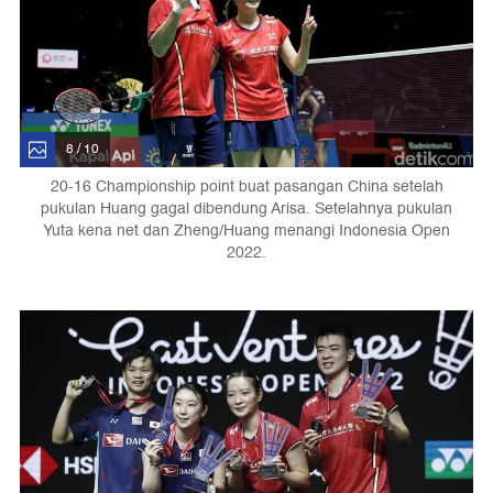
8 / 10
20-16 Championship point buat pasangan China setelah
pukulan Huang gagal dibendung Arisa. Setelahnya pukulan
Yuta kena net dan Zheng/Huang menangi Indonesia Open
2022.