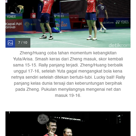
7 / 10
Zheng/Huang coba tahan momentum kebangkitan
Yuta/Arisa. Smash keras dari Zheng masuk, skor kembali
sama 15-15. Rally panjang terjadi. Zheng/Huang berbalik
unggul 17-16, setelah Yuta gagal mengangkat bola kena
netnya sendiri setelah ditekan bertubi-tubi. Lucky ball! Rally
panjang kelas dunia tersaji dan keberuntungan berpihak
pada Zheng. Pukulan menyilangnya mengenai net dan
masuk 19-16.