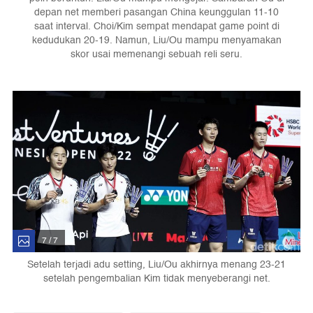
depan net memberi pasangan China keunggulan 11-10
saat interval. Choi/Kim sempat mendapat game point di
kedudukan 20-19. Namun, Liu/Ou mampu menyamakan
skor usai memenangi sebuah reli seru.
7 / 7
Setelah terjadi adu setting, Liu/Ou akhirnya menang 23-21
setelah pengembalian Kim tidak menyeberangi net.