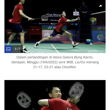
3 / 7
Dalam pertandingan di Istora Gelora Bung Karno,
Senayan, Minggu (19/6/2022) sore WIB, Liu/Ou menang
21-17, 23-21 atas Choi/Kim.