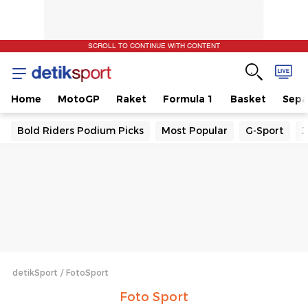
SCROLL TO CONTINUE WITH CONTENT
Home
MotoGP
Raket
Formula 1
Basket
Sepa
Bold Riders Podium Picks
Most Popular
G-Sport
J
detikSport
FotoSport
Foto Sport