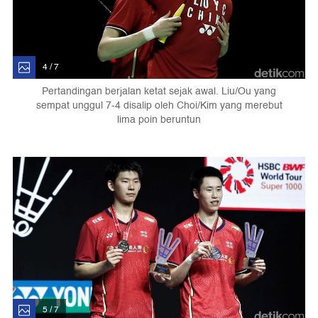
4 / 7
Pertandingan berjalan ketat sejak awal. Liu/Ou yang
sempat unggul 7-4 disalip oleh Choi/Kim yang merebut
lima poin beruntun
5 / 7