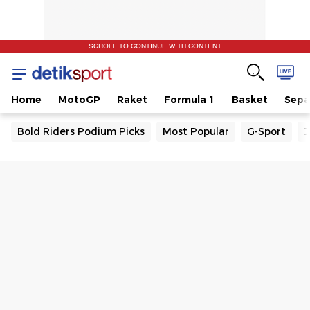
SCROLL TO CONTINUE WITH CONTENT
Home
MotoGP
Raket
Formula 1
Basket
Sepa
Bold Riders Podium Picks
Most Popular
G-Sport
J