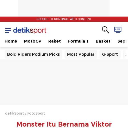
SCROLL TO CONTINUE WITH CONTENT
Home
MotoGP
Raket
Formula 1
Basket
Sepa
Bold Riders Podium Picks
Most Popular
G-Sport
J
detikSport
FotoSport
Monster Itu Bernama Viktor