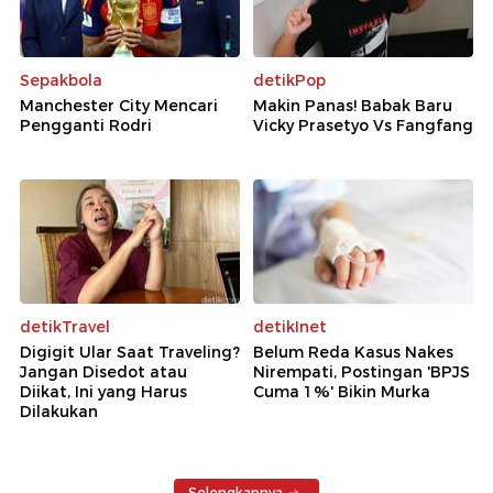
Sepakbola
detikPop
Manchester City Mencari
Makin Panas! Babak Baru
Pengganti Rodri
Vicky Prasetyo Vs Fangfang
detikTravel
detikInet
Digigit Ular Saat Traveling?
Belum Reda Kasus Nakes
Jangan Disedot atau
Nirempati, Postingan 'BPJS
Diikat, Ini yang Harus
Cuma 1%' Bikin Murka
Dilakukan
Selengkapnya