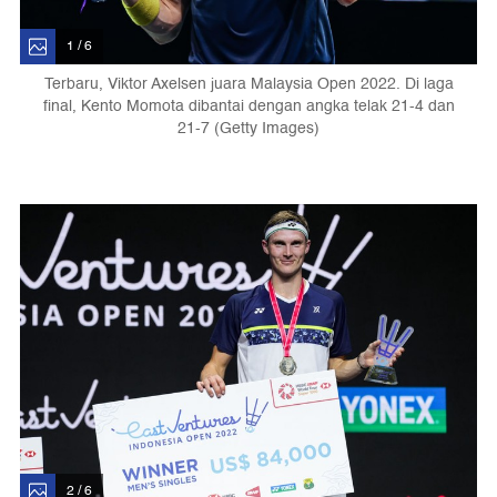
1 / 6
Terbaru, Viktor Axelsen juara Malaysia Open 2022. Di laga
final, Kento Momota dibantai dengan angka telak 21-4 dan
21-7 (Getty Images)
2 / 6