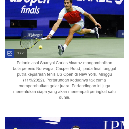
1 / 7
Petenis asal Spanyol Carlos Alcaraz mengembalikan
bola petenis Norwegia, Casper Ruud, pada final tunggal
putra kejuaraan tenis US Open di New York, Minggu
(11/9/2022). Pertarungan keduanya tak cuma
memperebutkan gelar juara. Pertandingan ini juga
menentukan siapa yang akan menempati peringkat satu
dunia.