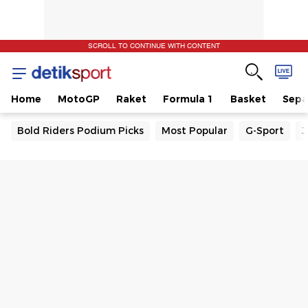
SCROLL TO CONTINUE WITH CONTENT
Home
MotoGP
Raket
Formula 1
Basket
Sepa
Bold Riders Podium Picks
Most Popular
G-Sport
J