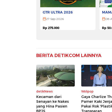
GTR ULTRA 2026
MAMA
2026
27 Sep 2026
08 
Rp 275.000
Rp 50.
Pesan Tiket
BERITA DETIKCOM LAINNYA
detikNews
Wolipop
Kecaman dari
Gaya Charlize T
Senayan ke Nakes
Pamer Kaki Jenj
yang Hina Pasien
Pakai Rok 'Plasti
BPJS
Transparan