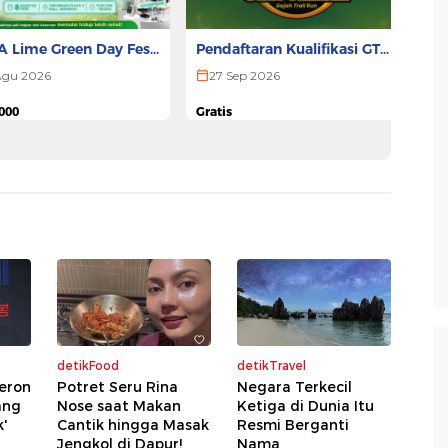
 Lime Green Day Fest
Pendaftaran Kualifikasi GTR
S
 - SURABAYA
ULTRA 2026
Agu 2026
27 Sep 2026
Rp
000
Gratis
Pesan Tiket
Pesan Tiket
detikFood
detikTravel
heron
Potret Seru Rina
Negara Terkecil
ang
Nose saat Makan
Ketiga di Dunia Itu
k'
Cantik hingga Masak
Resmi Berganti
Jengkol di Dapur!
Nama