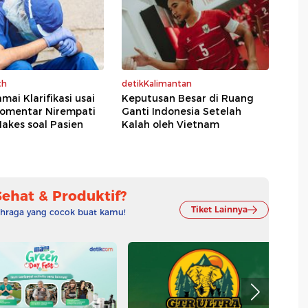
th
detikKalimantan
mai Klarifikasi usai
Keputusan Besar di Ruang
omentar Nirempati
Ganti Indonesia Setelah
akes soal Pasien
Kalah oleh Vietnam
Sehat & Produktif?
Tiket Lainnya
lahraga yang cocok buat kamu!