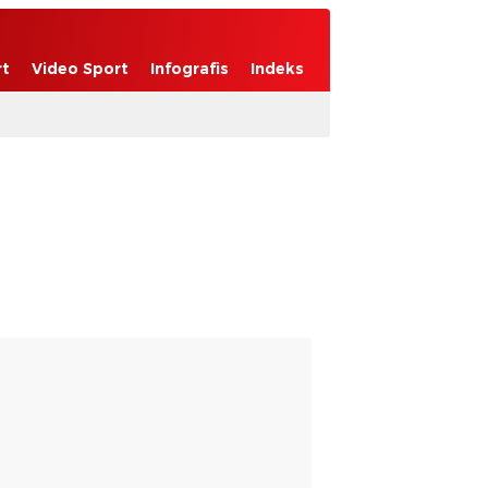
rt
Video Sport
Infografis
Indeks