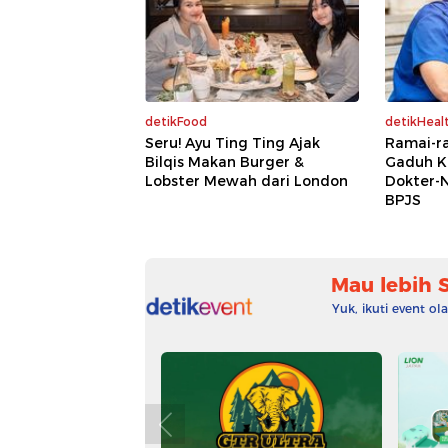
detikFood
detikHeal
Seru! Ayu Ting Ting Ajak
Ramai-ra
Bilqis Makan Burger &
Gaduh K
Lobster Mewah dari London
Dokter-N
BPJS
Mau lebih 
Yuk, ikuti event o