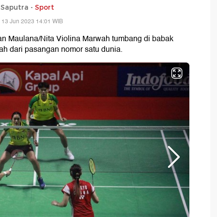
 Saputra -
Sport
 13 Jun 2023 14:01 WIB
n Maulana/Nita Violina Marwah tumbang di babak
ah dari pasangan nomor satu dunia.