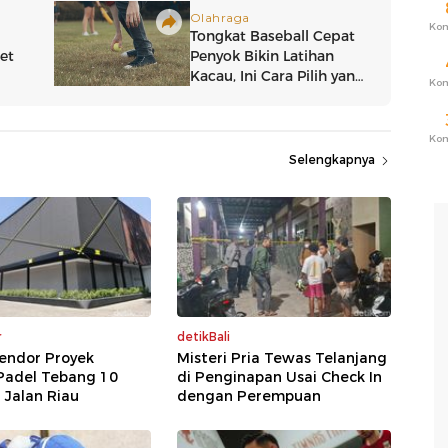
Ko
Ko
Ko
Selengkapnya
r
detikBali
endor Proyek
Misteri Pria Tewas Telanjang
Padel Tebang 10
di Penginapan Usai Check In
 Jalan Riau
dengan Perempuan