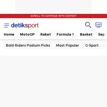
SCROLL TO CONTINUE WITH CONTENT
Home
MotoGP
Raket
Formula 1
Basket
Sepa
Bold Riders Podium Picks
Most Popular
G-Sport
J