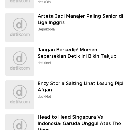
detikOto
Arteta Jadi Manajer Paling Senior di
Liga Inggris
Sepakbola
Jangan Berkedip! Momen
Sepersekian Detik Ini Bikin Takjub
detikInet
Enzy Storia Salting Lihat Lesung Pipi
Afgan
detikHot
Head to Head Singapura Vs
Indonesia: Garuda Unggul Atas The
Lions