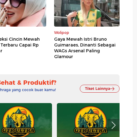
Wolipop
leksi Cincin Mewah
Gaya Mewah Istri Bruno
, Terbaru Capai Rp
Guimaraes, Dinanti Sebagai
ar
WAGs Arsenal Paling
Glamour
Sehat & Produktif?
Tiket Lainnya
lahraga yang cocok buat kamu!