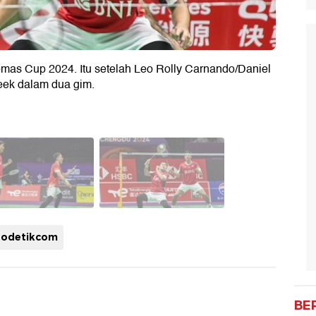
omas Cup 2024. Itu setelah Leo Rolly Carnando/Daniel
eek dalam dua gim.
todetikcom
BE