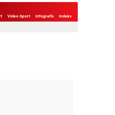
rt
Video Sport
Infografis
Indeks