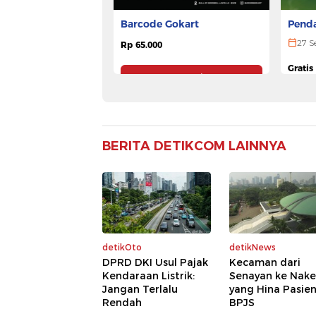
Penda
Barcode Gokart
ULTR
27 S
Rp 65.000
Gratis
Pesan Tiket
BERITA DETIKCOM LAINNYA
detikOto
detikNews
DPRD DKI Usul Pajak
Kecaman dari
Kendaraan Listrik:
Senayan ke Nake
Jangan Terlalu
yang Hina Pasie
Rendah
BPJS