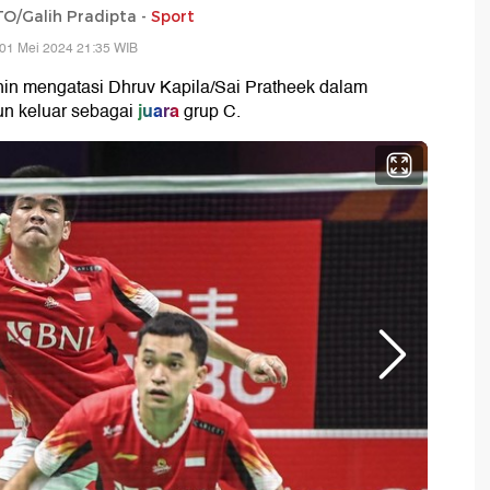
/Galih Pradipta -
Sport
01 Mei 2024 21:35 WIB
hin mengatasi Dhruv Kapila/Sai Pratheek dalam
juara
un keluar sebagai
grup C.