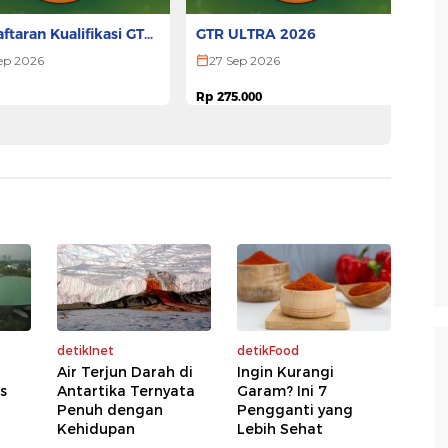
ftaran Kualifikasi GTR
GTR ULTRA 2026
M
A 2026
2
ep 2026
27 Sep 2026
Rp 275.000
Rp
Pesan Tiket
Pesan Tiket
detikInet
detikFood
Air Terjun Darah di
Ingin Kurangi
s
Antartika Ternyata
Garam? Ini 7
n
Penuh dengan
Pengganti yang
Kehidupan
Lebih Sehat