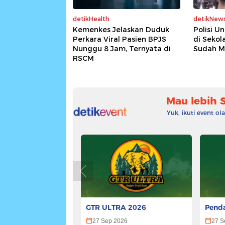
detikHealth
detikNew
Kemenkes Jelaskan Duduk
Polisi U
Perkara Viral Pasien BPJS
di Sekol
Nunggu 8 Jam, Ternyata di
Sudah M
RSCM
Mau lebih 
Yuk, ikuti event o
GTR ULTRA 2026
Penda
ULTR
27 Sep 2026
27 S