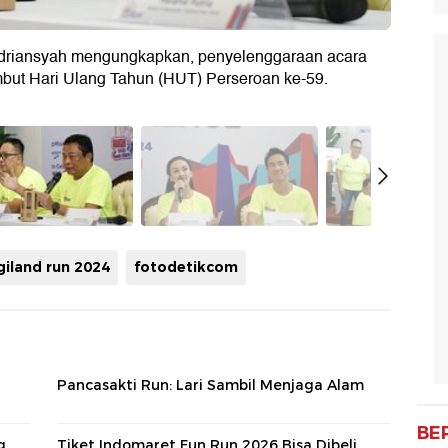
 Adriansyah mengungkapkan, penyelenggaraan acara
but Hari Ulang Tahun (HUT) Perseroan ke-59.
giland run 2024
fotodetikcom
Pancasakti Run: Lari Sambil Menjaga Alam
BE
g
Tiket Indomaret Fun Run 2026 Bisa Dibeli