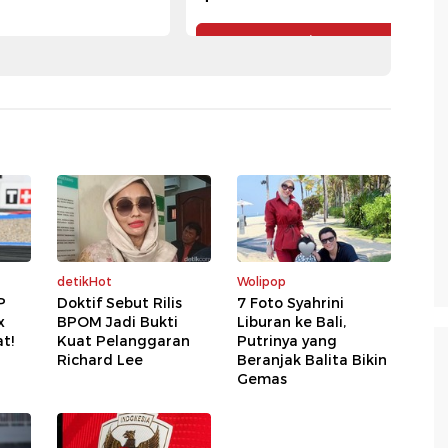
Pesan Tiket
Pesan Tiket
detikHot
Wolipop
P
Doktif Sebut Rilis
7 Foto Syahrini
x
BPOM Jadi Bukti
Liburan ke Bali,
t!
Kuat Pelanggaran
Putrinya yang
Richard Lee
Beranjak Balita Bikin
Gemas