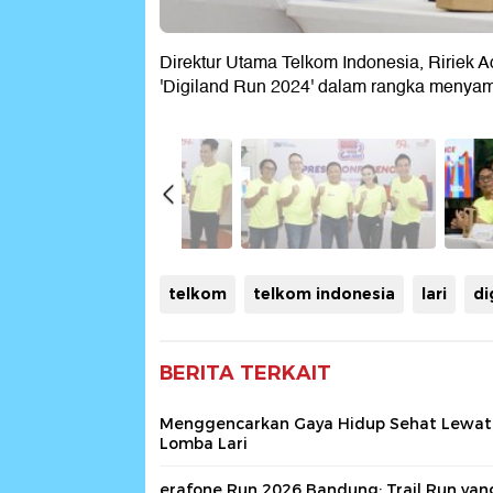
Direktur Utama Telkom Indonesia, Ririek
'Digiland Run 2024' dalam rangka menyam
telkom
telkom indonesia
lari
di
BERITA TERKAIT
Menggencarkan Gaya Hidup Sehat Lewat
Lomba Lari
erafone Run 2026 Bandung: Trail Run yan