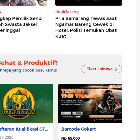
s
detikJateng
ngkap Pemilik Senpi
Pria Semarang Tewas Saat
ah Swasta Jaksel
Ngamar Bareng Cewek di
eninggal
Hotel, Polisi Temukan Obat
Kuat
Sehat & Produktif?
Tiket Lainnya
lahraga yang cocok buat kamu!
ftaran Kualifikasi GTR
S
Barcode Gokart
A 2026
ep 2026
Rp
Rp 65.000