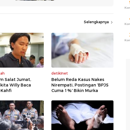
Ko
Selengkapnya
Ko
Ko
mah
detikInet
m Salat Jumat,
Belum Reda Kasus Nakes
kita Willy Baca
Nirempati, Postingan 'BPJS
-Kahfi
Cuma 1%' Bikin Murka