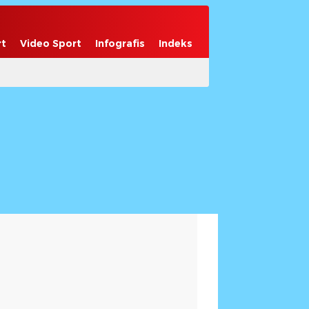
rt
Video Sport
Infografis
Indeks