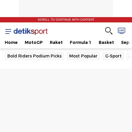
SCROLL TO CONTINUE WITH CONTENT
Home
MotoGP
Raket
Formula 1
Basket
Sepa
Bold Riders Podium Picks
Most Popular
G-Sport
J