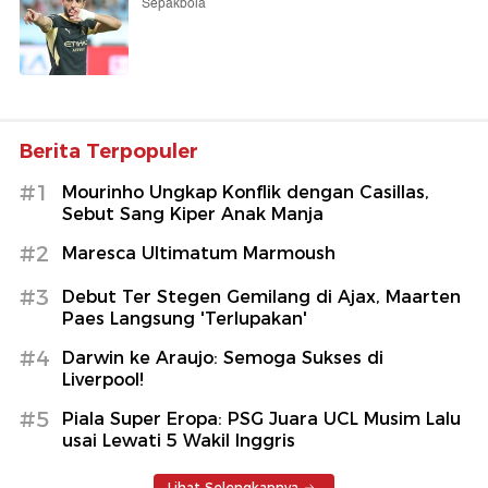
Sepakbola
Berita Terpopuler
#1
Mourinho Ungkap Konflik dengan Casillas,
Sebut Sang Kiper Anak Manja
#2
Maresca Ultimatum Marmoush
#3
Debut Ter Stegen Gemilang di Ajax, Maarten
Paes Langsung 'Terlupakan'
#4
Darwin ke Araujo: Semoga Sukses di
Liverpool!
#5
Piala Super Eropa: PSG Juara UCL Musim Lalu
usai Lewati 5 Wakil Inggris
Lihat Selengkapnya