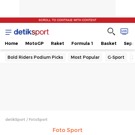
SCROLL TO CONTINUE WITH CONTENT
Home
MotoGP
Raket
Formula 1
Basket
Sepa
Bold Riders Podium Picks
Most Popular
G-Sport
J
detikSport
FotoSport
Foto Sport