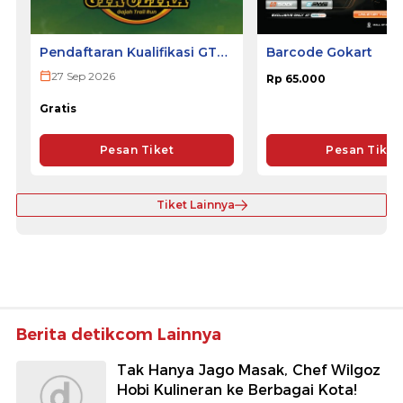
Pendaftaran Kualifikasi GTR
Barcode Gokart
ULTRA 2026
27 Sep 2026
Rp 65.000
Gratis
Pesan Tiket
Pesan Tiket
Tiket Lainnya
Berita detikcom Lainnya
Tak Hanya Jago Masak, Chef Wilgoz
Hobi Kulineran ke Berbagai Kota!