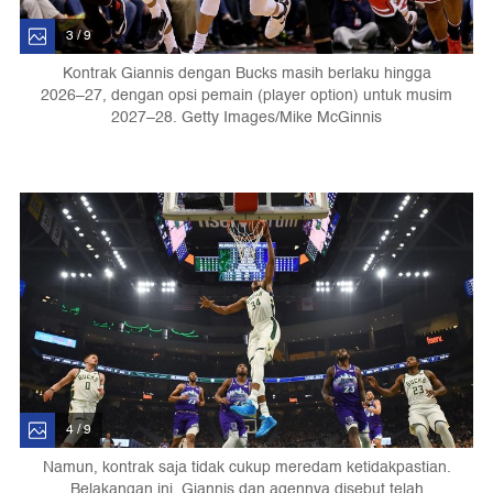
3 / 9
Kontrak Giannis dengan Bucks masih berlaku hingga
2026–27, dengan opsi pemain (player option) untuk musim
2027–28. Getty Images/Mike McGinnis
4 / 9
Namun, kontrak saja tidak cukup meredam ketidakpastian.
Belakangan ini, Giannis dan agennya disebut telah