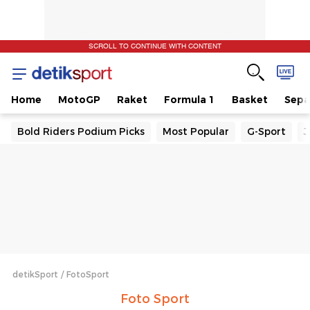
SCROLL TO CONTINUE WITH CONTENT
Home
MotoGP
Raket
Formula 1
Basket
Sepa
Bold Riders Podium Picks
Most Popular
G-Sport
J
detikSport
FotoSport
Foto Sport