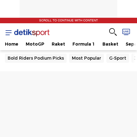
SCROLL TO CONTINUE WITH CONTENT
Home
MotoGP
Raket
Formula 1
Basket
Sepa
Bold Riders Podium Picks
Most Popular
G-Sport
J