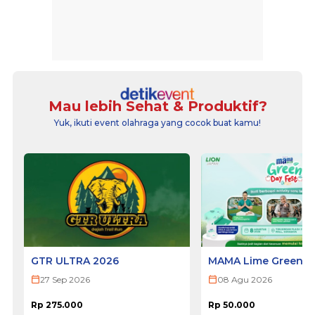
Mau lebih Sehat & Produktif?
Yuk, ikuti event olahraga yang cocok buat kamu!
GTR ULTRA 2026
MAMA Lime Green Da
2026 - SURABAYA
27 Sep 2026
08 Agu 2026
Rp 275.000
Rp 50.000