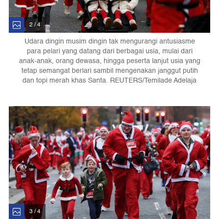
2 / 4
Udara dingin musim dingin tak mengurangi antusiasme
para pelari yang datang dari berbagai usia, mulai dari
anak-anak, orang dewasa, hingga peserta lanjut usia yang
tetap semangat berlari sambil mengenakan janggut putih
dan topi merah khas Santa. REUTERS/Temilade Adelaja
3 / 4