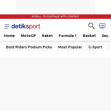
SCROLL TO CONTINUE WITH CONTENT
Home
MotoGP
Raket
Formula 1
Basket
Sepa
Bold Riders Podium Picks
Most Popular
G-Sport
J