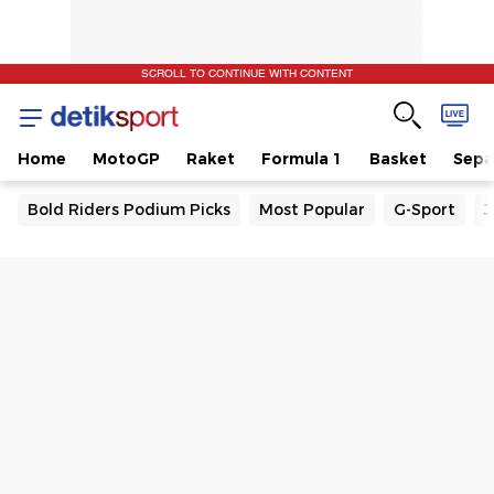
SCROLL TO CONTINUE WITH CONTENT
Home
MotoGP
Raket
Formula 1
Basket
Sepa
Bold Riders Podium Picks
Most Popular
G-Sport
J