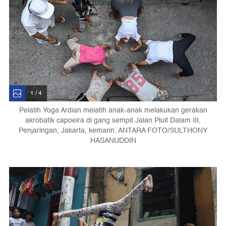
1 / 4
Pelatih Yoga Ardian melatih anak-anak melakukan gerakan
akrobatik capoeira di gang sempit Jalan Pluit Dalam III,
Penjaringan, Jakarta, kemarin. ANTARA FOTO/SULTHONY
HASANUDDIN