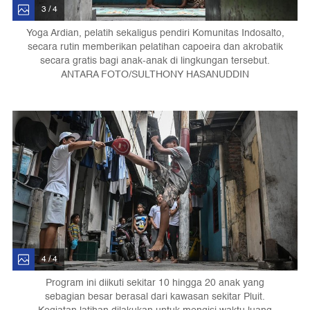
3 / 4
Yoga Ardian, pelatih sekaligus pendiri Komunitas Indosalto,
secara rutin memberikan pelatihan capoeira dan akrobatik
secara gratis bagi anak-anak di lingkungan tersebut.
ANTARA FOTO/SULTHONY HASANUDDIN
4 / 4
Program ini diikuti sekitar 10 hingga 20 anak yang
sebagian besar berasal dari kawasan sekitar Pluit.