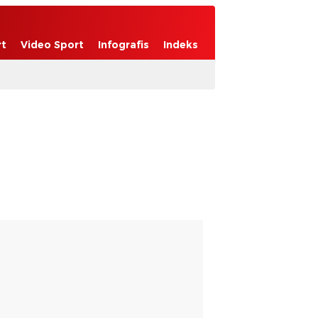
rt
Video Sport
Infografis
Indeks