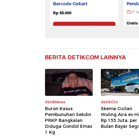
Penda
Barcode Gokart
ULTR
27 S
Rp 65.000
Gratis
Pesan Tiket
BERITA DETIKCOM LAINNYA
detikNews
detikOto
Buron Kasus
Skema Cicilan
Pembunuhan Sekdin
Wuling Aira ev H
PRKP Bangkalan
Rp 155 Juta, per
Diduga Gondol Emas
Bulan Bayar Segi
1 Kg