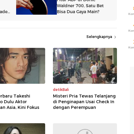
Ko
Ko
Selengkapnya
Ko
detikBali
rbaru Takeshi
Misteri Pria Tewas Telanjang
o Dulu Aktor
di Penginapan Usai Check In
n Asia, Kini Fokus
dengan Perempuan