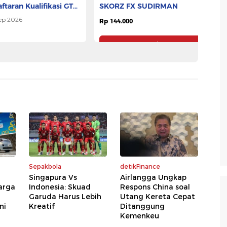
ftaran Kualifikasi GTR
SKORZ FX SUDIRMAN
G
A 2026
ep 2026
Rp 144.000
Rp
Pesan Tiket
Pesan Tiket
Sepakbola
detikFinance
Singapura Vs
Airlangga Ungkap
arga
Indonesia: Skuad
Respons China soal
Garuda Harus Lebih
Utang Kereta Cepat
ni
Kreatif
Ditanggung
Kemenkeu