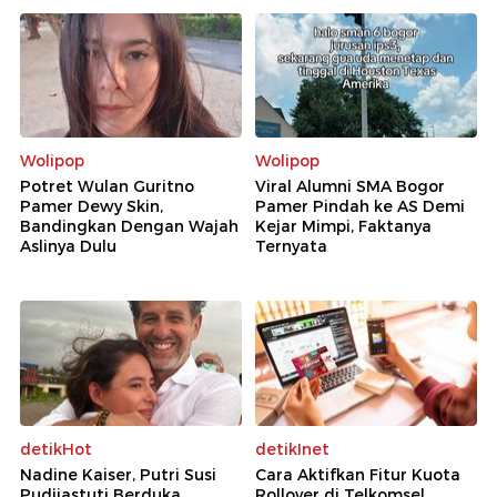
Wolipop
Wolipop
Potret Wulan Guritno
Viral Alumni SMA Bogor
Pamer Dewy Skin,
Pamer Pindah ke AS Demi
Bandingkan Dengan Wajah
Kejar Mimpi, Faktanya
Aslinya Dulu
Ternyata
detikHot
detikInet
Nadine Kaiser, Putri Susi
Cara Aktifkan Fitur Kuota
Pudjiastuti Berduka
Rollover di Telkomsel,