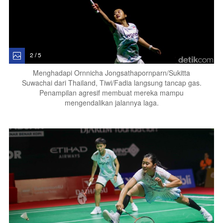
2 / 5
Menghadapi Ornnicha Jongsathapornparn/Sukitta
Suwachai dari Thailand, Tiwi/Fadia langsung tancap gas.
Penampilan agresif membuat mereka mampu
mengendalikan jalannya laga.