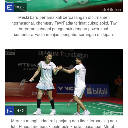
3 / 5
Meski baru pertama kali berpasangan di turnamen
internasional, chemistry Tiwi/Fadia terlihat cukup solid. Tiwi
berperan sebagai penggebuk dengan power kuat,
sementara Fadia menjadi pengatur serangan di depan.
4 / 5
Mereka menghindari reli panjang dan tidak terpancing adu
lob. Hingga memasuki poin-poin krusial, pasangan Merah-