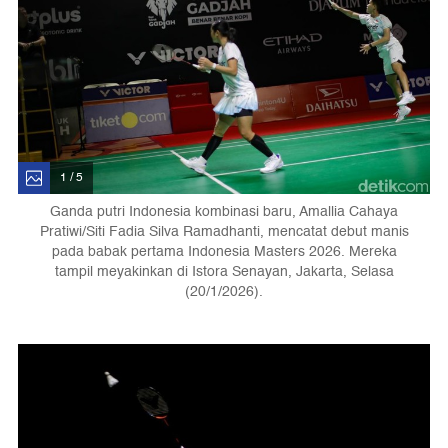
1 / 5
Ganda putri Indonesia kombinasi baru, Amallia Cahaya
Pratiwi/Siti Fadia Silva Ramadhanti, mencatat debut manis
pada babak pertama Indonesia Masters 2026. Mereka
tampil meyakinkan di Istora Senayan, Jakarta, Selasa
(20/1/2026).