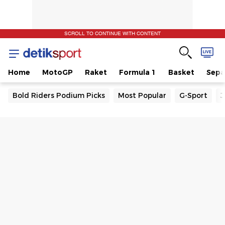
SCROLL TO CONTINUE WITH CONTENT
Home
MotoGP
Raket
Formula 1
Basket
Sepa
Bold Riders Podium Picks
Most Popular
G-Sport
J