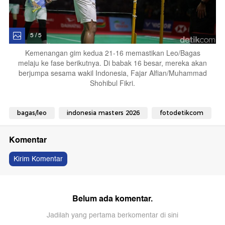
5 / 5
Kemenangan gim kedua 21-16 memastikan Leo/Bagas
melaju ke fase berikutnya. Di babak 16 besar, mereka akan
berjumpa sesama wakil Indonesia, Fajar Alfian/Muhammad
Shohibul Fikri.
bagas/leo
indonesia masters 2026
fotodetikcom
Komentar
Kirim Komentar
Belum ada komentar.
Jadilah yang pertama berkomentar di sini