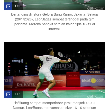
1 / 5
Bertanding di Istora Gelora Bung Karno, Jakarta, Selasa
(20/1/2026), Leo/Bagas sempat tertinggal pada gim
pertama. Mereka bangkit setelah kalah tipis 10-11 di
interval.
2 / 5
He/Huang sempat memperlebar jarak menjadi 13-10.
Namun, Leo/Bagas menyamakan skor 16-16 sebelum