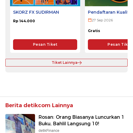
SKORZ FX SUDIRMAN
Pendaftaran Kualifi
ULTRA 2026
27 Sep 2026
Rp 144.000
Gratis
Pesan Tiket
Pesan Tiket
Tiket Lainnya
Berita detikcom Lainnya
Rosan: Orang Biasanya Luncurkan 1
Buku, Bahlil Langsung 10!
detikFinance