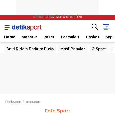
SCROLL TO CONTINUE WITH CONTENT
Home
MotoGP
Raket
Formula 1
Basket
Sepa
Bold Riders Podium Picks
Most Popular
G-Sport
J
detikSport
FotoSport
Foto Sport