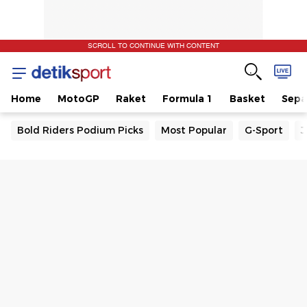
SCROLL TO CONTINUE WITH CONTENT
Home
MotoGP
Raket
Formula 1
Basket
Sepa
Bold Riders Podium Picks
Most Popular
G-Sport
J