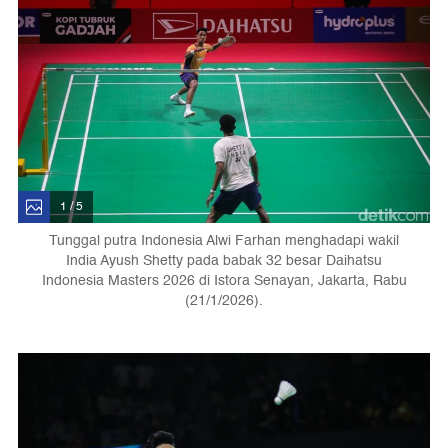
1 / 5
Tunggal putra Indonesia Alwi Farhan menghadapi wakil
India Ayush Shetty pada babak 32 besar Daihatsu
Indonesia Masters 2026 di Istora Senayan, Jakarta, Rabu
(21/1/2026).