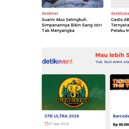
detikInet
detikSulse
Suami Akui Selingkuh,
Gadis A
Simpanannya Bikin Sang Istri
Ternyata
Tak Menyangka
Pelaku M
Mau lebih 
Yuk, ikuti event o
GTR ULTRA 2026
Barcode
27 Sep 2026
Rp 65.00