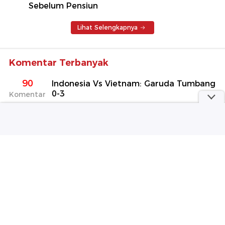
Sebelum Pensiun
Lihat Selengkapnya
Komentar Terbanyak
90
Indonesia Vs Vietnam: Garuda Tumbang
0-3
Komentar
43
Erick Thohir Dukung Rencana Penjualan
Saham Piala Dunia
Komentar
38
Hasil Timor Leste Vs Indonesia: Baker
Sumbang Gol, Garuda Menang 3-0
Komentar
Jadwal Badminton
Selengkapnya