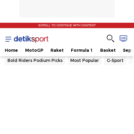
SCROLL TO CONTINUE WITH CONTENT
Home
MotoGP
Raket
Formula 1
Basket
Sepa
Bold Riders Podium Picks
Most Popular
G-Sport
J