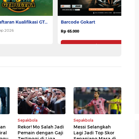
ftaran Kualifikasi GTR
G
Barcode Gokart
A 2026
ep 2026
Rp 65.000
Rp
Pesan Tiket
Pesan Tiket
Sepakbola
Sepakbola
kan
Rekor! Mo Salah Jadi
Messi Selangkah
ral
Pemain dengan Gaji
Lagi Jadi Top Skor
nggu
Tertinggi di Liga
Sepanjang Masa di