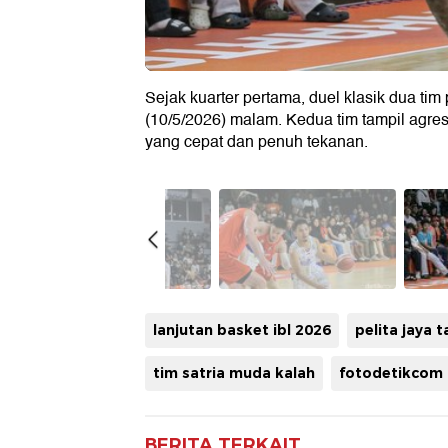
Sejak kuarter pertama, duel klasik dua ti
(10/5/2026) malam. Kedua tim tampil agre
yang cepat dan penuh tekanan.
lanjutan basket ibl 2026
pelita jaya 
tim satria muda kalah
fotodetikcom
BERITA TERKAIT