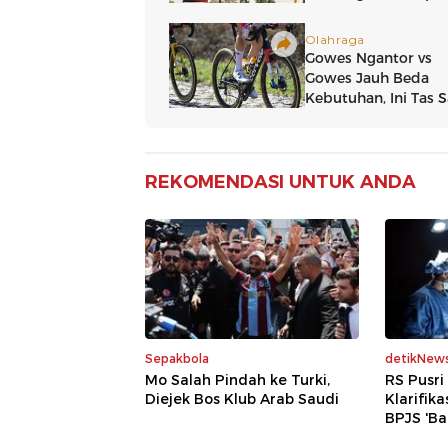
REKOMENDASI UNTUK ANDA
Sepakbola
detikNew
Mo Salah Pindah ke Turki,
RS Pusr
Diejek Bos Klub Arab Saudi
Klarifik
BPJS 'Ba