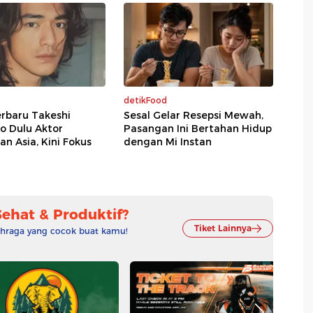
detikFood
rbaru Takeshi
Sesal Gelar Resepsi Mewah,
o Dulu Aktor
Pasangan Ini Bertahan Hidup
n Asia, Kini Fokus
dengan Mi Instan
Sehat & Produktif?
Tiket Lainnya
lahraga yang cocok buat kamu!