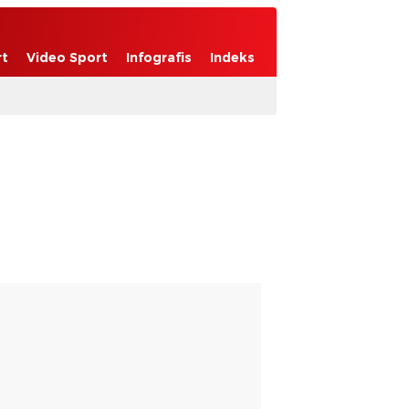
rt
Video Sport
Infografis
Indeks