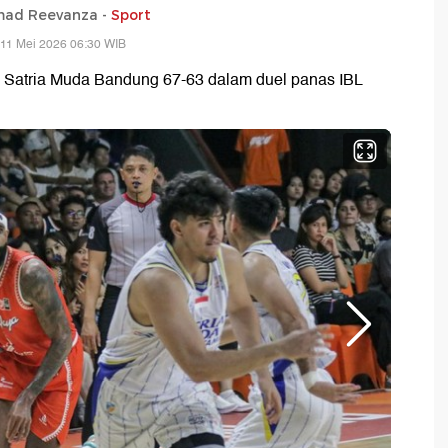
ad Reevanza -
Sport
 11 Mei 2026 06:30 WIB
n Satria Muda Bandung 67-63 dalam duel panas IBL