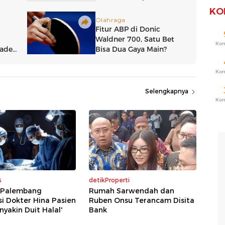
KO
Ko
Ko
Selengkapnya
Ko
s
detikProperti
i Palembang
Rumah Sarwendah dan
asi Dokter Hina Pasien
Ruben Onsu Terancam Disita
nyakin Duit Halal'
Bank