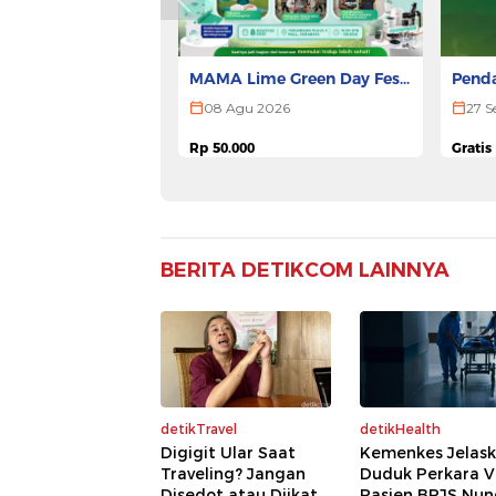
MAMA Lime Green Day Fest
Penda
2026 - SURABAYA
ULTR
08 Agu 2026
27 S
Rp 50.000
Gratis
Pesan Tiket
BERITA DETIKCOM LAINNYA
detikTravel
detikHealth
Digigit Ular Saat
Kemenkes Jelas
Traveling? Jangan
Duduk Perkara Vi
Disedot atau Diikat,
Pasien BPJS Nu